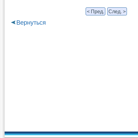
< Пред.
След. >
Вернуться