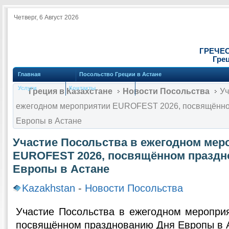
Четверг, 6 Август 2026
ГРЕЧЕ
Грец
Главная
Посольство Греции в Астане
Услуги
Контакты
Греция в Казахстане
Новости Посольства
Уч
ежегодном мероприятии EUROFEST 2026, посвящённо
Европы в Астане
Участие Посольства в ежегодном мер
EUROFEST 2026, посвящённом празд
Европы в Астане
Kazakhstan
-
Новости Посольства
Участие Посольства в ежегодном меропр
посвящённом празднованию Дня Европы в 