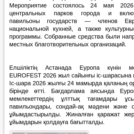
Мероприятие состоялось 24 мая 202
центральных парков города и включ
павильоны государств — членов Евр
национальной кухней, а также культурн
программы. Собранные средства были нап
местных благотворительных организаций.
Елшіліктің Астанада Еуропа күнін ме
EUROFEST 2026 жыл сайынғы іс-шарасына 
Іс-шара 2026 жылғы 24 мамырда қаланың о
бірінде өтті. Бағдарлама аясында Еу
мемлекеттердің ұлттық тағамдары ұсы
павильондары, сондай-ақ мәдени және 
ұйымдастырылды. Жиналған қаражат жерг
ұйымдарын қолдауға бағытталды.