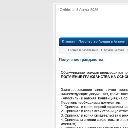
Суббота , 8 Август 2026
Главная
Посольство Греции в Астане
Греция в Казахстане
Другие Услуги
Получение гражданства
Обслуживание граждан производится по
ПОЛУЧЕНИЕ ГРАЖДАНСТВА НА ОСНОВ
Заинтересованное лицо лично прин
нижеследующих документах, кроме пасп
«Апостиль» (Гаагская Конвенция), на ор
Перечень необходимых документов:
1. Оригинал и копия первой страницы за
2. Оригинал и копия всех страниц с отм
3. Оригинал и копия свидетельства о ро
4. Оригиналы и копии свидетельств о р
имеются).