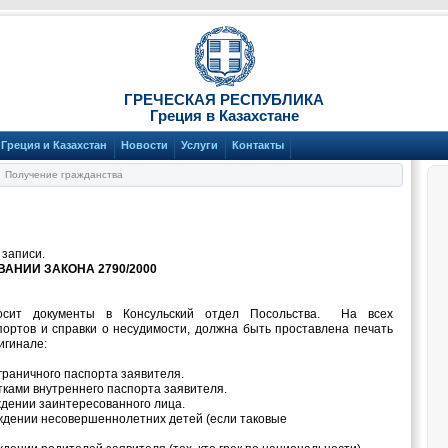
ГРЕЧЕСКАЯ РЕСПУБЛИКА
Греция в Казахстане
Греция и Казахстан
Новости
Услуги
Контакты
Получение гражданства
 записи.
АНИИ ЗАКОНА 2790/2000
осит документы в Консульский отдел Посольства. На всех
ортов и справки о несудимости, должна быть проставлена печать
игинале:
граничного паспорта заявителя.
етками внутреннего паспорта заявителя.
ждении заинтересованного лица.
ождении несовершеннолетних детей (если таковые