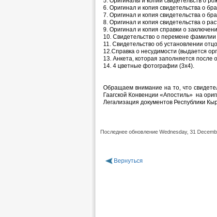
5. Оригиналы и копии свидетельств о ро
6. Оригинал и копия свидетельства о бр
7. Оригинал и копия свидетельства о бр
8. Оригинал и копия свидетельства о ра
9. Оригинал и копия справки о заключении
10. Свидетельство о перемене фамилии 
11. Свидетельство об установлении отцо
12.Справка о несудимости (выдается ор
13. Анкета, которая заполняется после
14. 4 цветные фотографии (3х4).
Обращаем внимание на то, что свидете
Гаагской Конвенции «Апостиль» на ориг
Легализация документов Республики Кы
Последнее обновление Wednesday, 31 Decemb
Вернуться