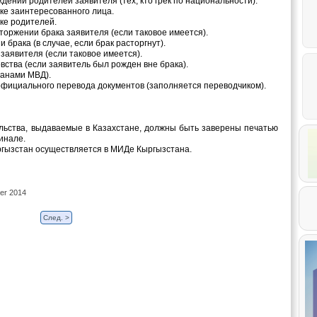
ждении родителей заявителя (тех, кто грек по национальности).
аке заинтересованного лица.
аке родителей.
сторжении брака заявителя (если таковое имеется).
 брака (в случае, если брак расторгнут).
заявителя (если таковое имеется).
вства (если заявитель был рожден вне брака).
ганами МВД).
 официального перевода документов (заполняется переводчиком).
льства, выдаваемые в Казахстане, должны быть заверены печатью
инале.
ргызстан осуществляется в МИДе Кыргызстана.
er 2014
След. >