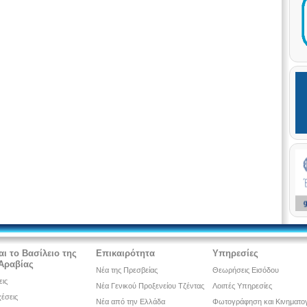
αι τo Βασίλειο της
Επικαιρότητα
Υπηρεσίες
Αραβίας
Νέα της Πρεσβείας
Θεωρήσεις Εισόδου
εις
Νέα Γενικού Προξενείου Τζέντας
Λοιπές Υπηρεσίες
χέσεις
Νέα από την Ελλάδα
Φωτογράφηση και Κινηματ