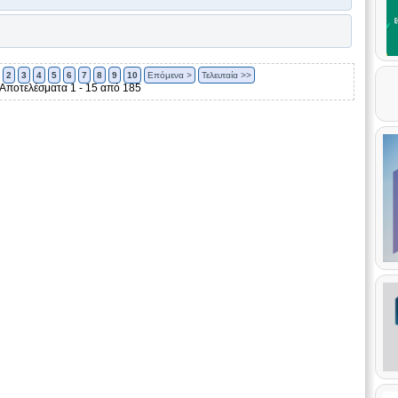
2
3
4
5
6
7
8
9
10
Επόμενα >
Τελευταία >>
Αποτελέσματα 1 - 15 από 185