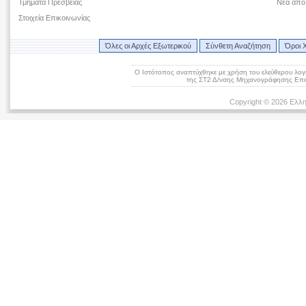
Τμήματα Πρεσβείας
Νέα από
Στοιχεία Επικοινωνίας
Όλες οι Αρχές Εξωτερικού
Σύνθετη Αναζήτηση
Όροι 
Ο Ιστότοπος αναπτύχθηκε με χρήση του ελεύθερου λογ
της ΣΤ2 Δ/νσης Μηχανογράφησης Επικ
Copyright © 2026 Ελλη