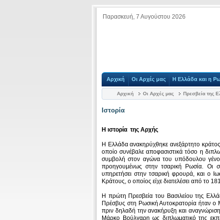
Παρασκευή, 7 Αυγούστου 2026
Αρχική
Οι Αρχές μας
Η Ελλάδα και η Ρ
Αρχική
Οι Αρχές μας
Πρεσβεία της 
Ιστορία
H ιστορία της Αρχής
Η Ελλάδα ανακηρύχθηκε ανεξάρτητο κράτος 
οποίο συνέβαλε αποφασιστικά τόσο η διπλω
συμβολή στον αγώνα του υπόδουλου γένο
προηγουμένως στην τσαρική Ρωσία. Οι ση
υπηρετήσει στην τσαρική φρουρά, και ο Ι
Κράτους, ο οποίος είχε διατελέσει από το 
Η πρώτη Πρεσβεία του Βασιλείου της Ελλά
Πρέσβυς στη Ρωσική Αυτοκρατορία ήταν ο Μ
πριν δηλαδή την ανακήρυξη και αναγνώριση 
Μάρκο Βούλγαρη ως διπλωματικό της εκπ