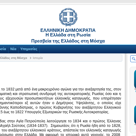
ΕΛΛΗΝΙΚΗ ΔΗΜΟΚΡΑΤΙΑ
Η Ελλάδα στη Ρωσία
Πρεσβεία της Ελλάδος στη Μόσχα
ωσία
Νέα
Υπηρεσίες
Ελλάδος στη Μόσχα
Ιστορία
το 1832 μετά από ένα μακροχρόνιο αγώνα για την ανεξαρτησία της, στον
ματική και στρατιωτική συνδρομή της αυτοκρατορικής Ρωσίας όσο και η
υς εξεχουσών προσωπικοτήτων ελληνικής καταγωγής, που υπηρέτησαν
μαντικότεροι εξ αυτών ήταν ο Δημήτριος Υψηλάντης, ο οποίος είχε
ωάννης Καποδίστριας, ο πρώτος Κυβερνήτης του ανεξάρτητου Ελληνικού
1815 έως το 1822 Υπουργός Εξωτερικών της Ρωσικής Αυτοκρατορίας.
δας στην Αγία Πετρούπολη λειτούργησε το 1834 και ο πρώτος Έλληνας
ιχαήλ Σούτσος (1834-1837). Σημειωτέον, ότι η Ρωσία ήδη από το 1828,
του ανεξάρτητου ελληνικού κράτους, απέστειλε τον ελληνικής καταγωγής
ρόσωπο στην Ελλάδα. Με αφορμή το ιστορικό αυτό γεγονός, το 2008