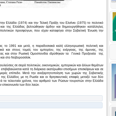
ην Ελλάδα (1974) και την Τελική Πράξη του Ελσίνκι (1975) το πολιτικό
 και της Ελλάδας βελτιώθηκαν άρδην και δημιουργήθηκαν κατάλληλες
πολιτικών προσφύγων, που είχαν καταφύγει στην Σοβιετική Ένωση την
 το 1991 και μετά, η παραδοσιακά καλή ελληνορωσική πολιτική και
ακά και στους τομείς του εμπορίου, της ενέργειας, της άμυνας, της
σίας και στην Ρωσική Ομοσπονδία ιδρύθηκαν τα Γενικά Προξενεία της
και στο Νοβοροσσίσκ.
ουλεύσεις σε σειρά πολιτικών, οικονομικών, εμπορικών και άλλων θεμάτων
α επιβεβαιώνεται κατά τη διάρκεια εκατέρωθεν επισήμων επισκέψεων και σε
μερές επίπεδο. Μετά την ανεξαρτητοποίηση των χωρών της Σοβιετικής
ς της Ελλάδος με τη Ρωσία και οι θρησκευτικές επαφές μεταξύ των δύο
τά τα τελευταία χρόνια, του αριθμού των Ρώσων τουριστών στην Ελλάδα
ν επικοινωνία των δύο λαών.