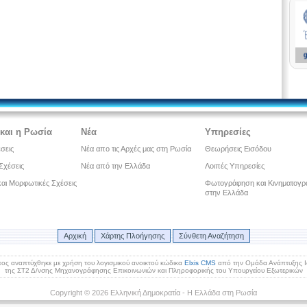
και η Ρωσία
Νέα
Υπηρεσίες
έσεις
Νέα απο τις Αρχές μας στη Ρωσία
Θεωρήσεις Εισόδου
Σχέσεις
Νέα από την Ελλάδα
Λοιπές Υπηρεσίες
 και Μορφωτικές Σχέσεις
Φωτογράφηση και Κινηματογ
στην Ελλάδα
Αρχική
Χάρτης Πλοήγησης
Σύνθετη Αναζήτηση
ος αναπτύχθηκε με χρήση του λογισμικού ανοικτού κώδικα
Elxis CMS
από την Ομάδα Ανάπτυξης 
της ΣΤ2 Δ/νσης Μηχανογράφησης Επικοινωνιών και Πληροφορικής του Υπουργείου Εξωτερικών
Copyright © 2026 Ελληνική Δημοκρατία - Η Ελλάδα στη Ρωσία