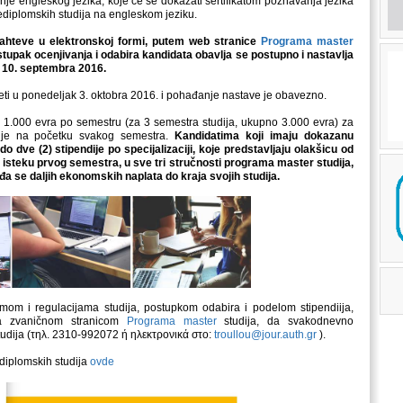
e engleskog jezika, koje će se dokazati sertifikatom poznavanja jezika
ediplomskih studija na engleskom jeziku.
zahteve u elektronskoj formi, putem web stranice
Programa master
tupak ocenjivanja i odabira kandidata obavlja se postupno i nastavlja
o 10. septembra 2016.
ti u ponedeljak 3. oktobra 2016. i pohađanje nastave je obavezno.
d 1.000 evra po semestru (za 3 semestra studija, ukupno 3.000 evra) za
ćuje na početku svakog semestra.
Kandidatima koji imaju dokazanu
dve (2) stipendije po specijalizaciji, koje predstavljaju olakšicu od
 isteku prvog semestra, u sve tri stručnosti programa master studija,
a se daljih ekonomskih naplata do kraja svojih studija.
amom i regulacijama studija, postupkom odabira i podelom stipendiija,
sa zvaničnom stranicom
Programa master
studija, da svakodnevno
studija (τηλ. 2310-992072 ή ηλεκτρονικά στο:
troullou@jour.auth.gr
).
diplomskih studija
ovde