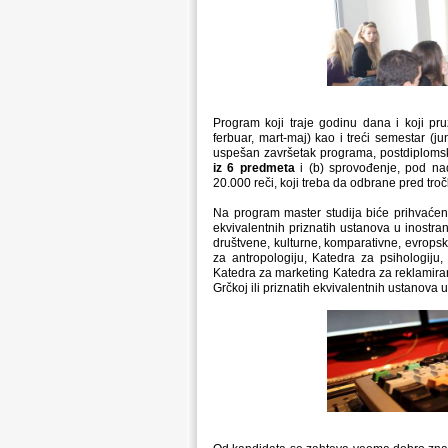
Program koji traje godinu dana i koji pr
ferbuar, mart-maj) kao i treći semestar (j
uspešan završetak programa, postdiplomsk
iz 6 predmeta
i (b) sprovođenje, pod na
20.000 reči, koji treba da odbrane pred tr
Na program master studija biće prihvaćeni
ekvivalentnih priznatih ustanova u inostra
društvene, kulturne, komparativne, evropsk
za antropologiju, Katedra za psihologiju, 
Katedra za marketing Katedra za reklamiranj
Grčkoj ili priznatih ekvivalentnih ustanova u