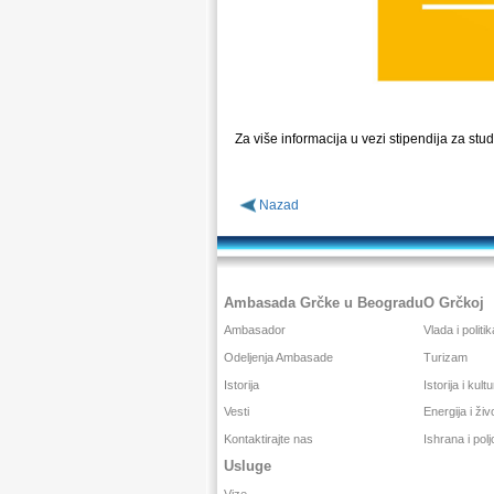
Za više informacija u vezi stipendija za stud
Nazad
Ambasada Grčke u Beogradu
O Grčkoj
Ambasador
Vlada i politik
Odeljenja Ambasade
Turizam
Istorija
Istorija i kult
Vesti
Energija i ži
Kontaktirajte nas
Ishrana i pol
Usluge
Vize