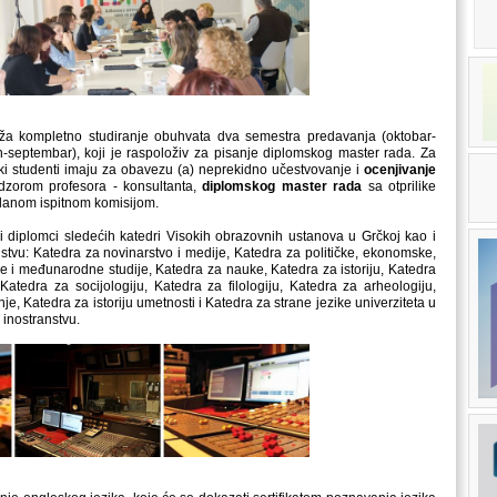
uža kompletno studiranje obuhvata dva semestra predavanja (oktobar-
un-septembar), koji je raspoloživ za pisanje diplomskog master rada. Za
i studenti imaju za obavezu (a) neprekidno učestvovanje i
ocenjivanje
dzorom profesora - konsultanta,
diplomskog master rada
sa otprilike
očlanom ispitnom komisijom.
 diplomci sledećih katedri Visokih obrazovnih ustanova u Grčkoj kao i
nstvu: Katedra za novinarstvo i medije, Katedra za političke, ekonomske,
e i međunarodne studije, Katedra za nauke, Katedra za istoriju, Katedra
Katedra za socijologiju, Katedra za filologiju, Katedra za arheologiju,
e, Katedra za istoriju umetnosti i Katedra za strane jezike univerziteta u
 inostranstvu.