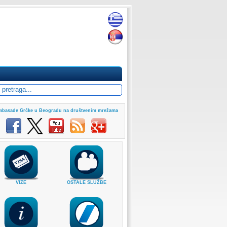
basade Grčke u Beogradu na društvenim mrežama
VIZE
OSTALE SLUŽBE