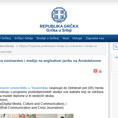
REPUBLIKA GRČKA
Grčka u Srbiji
O Grčkoj
Grčka i Srbija
Studije u Grčkoj
Vesti
Usluge
Zapratite nas
baveštenja
Objava Programa poslemaster studija za novinarstvo i medije na
salonikiju
Am
a novinarstvo i medije na engleskom jeziku na Aristotelovom
elovom univerzitetu u Tesalonikiju
raspisuje do četrdeset pet (45) mesta
estvuju u programu poslediplomskih studija ove katedre koji se održava
a master diplome iz tri sledećih struka:
lism),
ija(Digital Media, Culture and Communication), i
o (Risk Communication and Crisis Journalism).