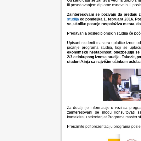
Od kandidata se zahteva veoma dobro znanj
ili posedovanjem diplome osnovnih ili posl
Zainteresovani se pozivaju da predaju 
studija
od pondeljka 1. februara 2016. Pos
se, ukoliko postoje raspoloživa mesta, d
Predavanja poslediplomskih studija će poče
Upisani studenti mastera uplatiće iznos o
jačanje programa studija, koji se upla
ekonomsku nestabilnost, obezbeđuju se do 
2/3 celokupnog iznosa studija. Takođe, po
student/kinja sa najvišim učinkom oslobađ
Za detaljnije informacije u vezi sa progr
zainteresovani se mogu konsultovati 
kontaktiraju sekretarijat Programa master 
Preuzmite pdf prezentaciju programa posle