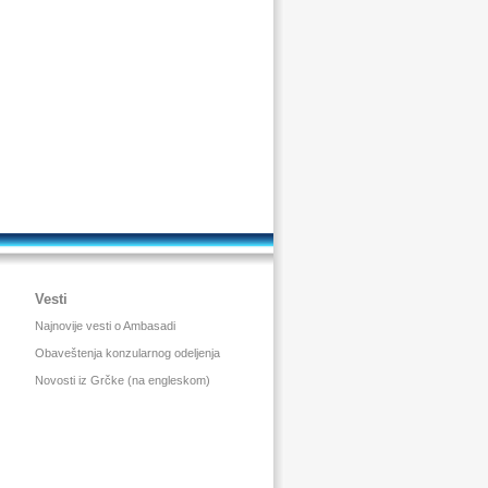
Vesti
Najnovije vesti o Ambasadi
Obaveštenja konzularnog odeljenja
Novosti iz Grčke (na engleskom)