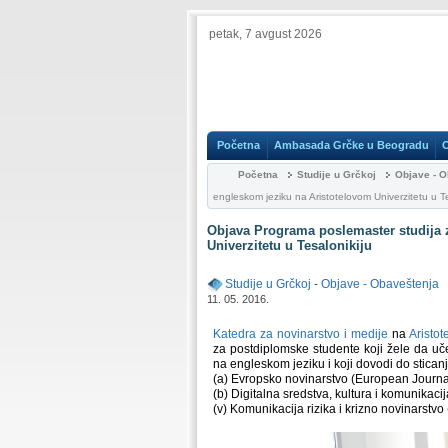
petak, 7 avgust 2026
Početna
Ambasada Grčke u Beogradu
Početna
Studije u Grčkoj
Objave - O
engleskom jeziku na Aristotelovom Univerzitetu u Te
Objava Programa poslemaster studija z
Univerzitetu u Tesalonikiju
Studije u Grčkoj
-
Objave - Obaveštenja
11. 05. 2016.
Katedra za novinarstvo i medije
na
Aristot
za postdiplomske studente koji žele da uč
na engleskom jeziku i koji dovodi do sticanj
(a) Evropsko novinarstvo (European Journa
(b) Digitalna sredstva, kultura i komunikac
(v) Komunikacija rizika i krizno novinarstv