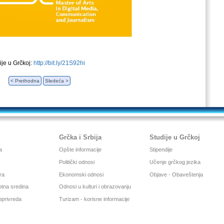
ije u Grčkoj:
http://bit.ly/21S92hi
< Prethodna
Sledeća >
Grčka i Srbija
Studije u Grčkoj
a
Opšte informacije
Stipendije
Politički odnosi
Učenje grčkog jezika
ura
Ekonomski odnosi
Objave - Obaveštenja
votna sredina
Odnosi u kulturi i obrazovanju
joprivreda
Turizam - korisne informacije