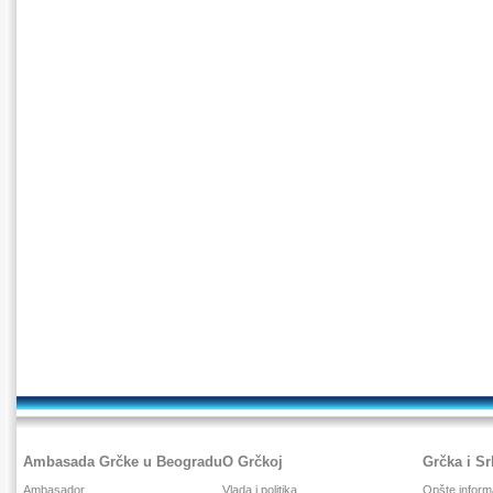
Ambasada Grčke u Beogradu
O Grčkoj
Grčka i Sr
Ambasador
Vlada i politika
Opšte inform