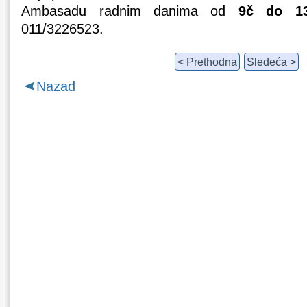
Ambasadu radnim danima od
9č do 1
011/3226523.
< Prethodna
Sledeća >
Nazad