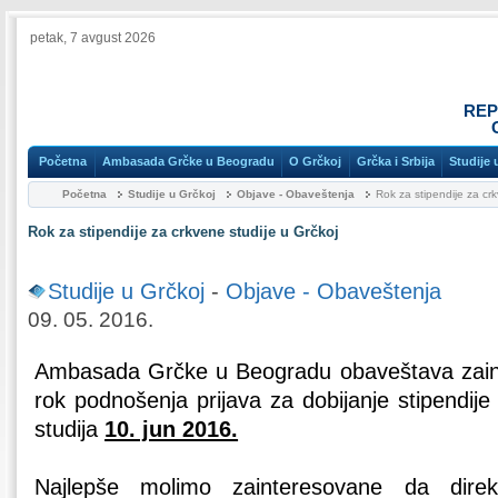
petak, 7 avgust 2026
REP
Početna
Ambasada Grčke u Beogradu
O Grčkoj
Grčka i Srbija
Studije 
Početna
Studije u Grčkoj
Objave - Obaveštenja
Rok za stipendije za crk
Rok za stipendije za crkvene studije u Grčkoj
Studije u Grčkoj
-
Objave - Obaveštenja
09. 05. 2016.
Ambasada Grčke u Beogradu obaveštava zainte
rok podnošenja prijava za dobijanje stipendij
studija
10. jun 2016.
Najlepše molimo zainteresovane da direk