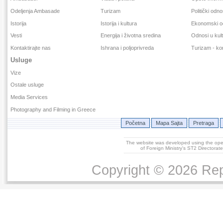
Odeljenja Ambasade
Turizam
Politički odno
Istorija
Istorija i kultura
Ekonomski o
Vesti
Energija i životna sredina
Odnosi u kult
Kontaktirajte nas
Ishrana i poljoprivreda
Turizam - kor
Usluge
Vize
Ostale usluge
Media Services
Photography and Filming in Greece
Početna
Mapa Sajta
Pretraga
The website was developed using the op
of Foreign Ministry's ST2 Directora
Copyright © 2026 Repu