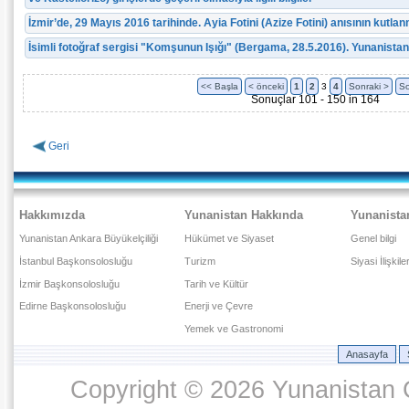
İzmir’de, 29 Mayıs 2016 tarihinde. Ayia Fotini (Azize Fotini) anısının kutla
İsimli fotoğraf sergisi "Komşunun Işığı" (Bergama, 28.5.2016). Yunanist
<< Başla
< önceki
1
2
3
4
Sonraki >
So
Sonuçlar 101 - 150 in 164
Geri
Hakkımızda
Yunanistan Hakkında
Yunanista
Yunanistan Ankara Büyükelçiliği
Hükümet ve Siyaset
Genel bilgi
İstanbul Başkonsolosluğu
Turizm
Siyasi İlişkile
İzmir Başkonsolosluğu
Tarih ve Kültür
Edirne Başkonsolosluğu
Enerji ve Çevre
Yemek ve Gastronomi
Anasayfa
Copyright © 2026 Yunanistan C