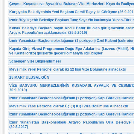
Çeşme, Kuşadası ve Ayvalık’ta Bulunan Vize Merkezleri, Kışın da Faaliyet
Karşıyaka Belediyesinin Yeni Başkanı Cemil Tugay ile Görüşme (26.9.201
İzmir Büyükşehir Belediye Başkanı Tunç Soyer’in katılımıyla Yunan-Türk 
Konak Belediye Başkanı sayın Abdül Batur ile olan görüşmesinin ardı
Argyro Papoulia’nın açıklamasıdır. (25.9.2019)
İzmir Yunanistan Başkonsolosluğunun (1 pozisyon) Özel Kalemi (sekreter) 
Kapıda Giriş Vizesi Programının Doğu Ege Adaları’na (Lezvos (Midilli), 
ve Kastellorizo) girişlerde geçerli olmasıyla ilgili bilgiler
Schengen Vize Bilgilendirmesi
Mevsimlik Yerel Personel olarak iki (2) kişi Vize Bölümüne alınacaktır
25 MART ULUSAL GÜN
VİZE BAŞVURU MERKEZLERİNİN KUŞADASI, AYVALIK VE ÇEŞME’DE
30.9.2019)
İzmir Yunanistan Başkonsolosluğu’nun (1 pozisyon) Kapı Görevlisi İlanıdır
Mevsimlik Yerel Personel olarak Üç (3) Kişi Vize Bölümüne Alınacaktır
İzmir Yunanistan Başkonsolosluğu’nun (1 pozisyon) Kapı Görevlisi İlanıdır
İzmir Yunanistan Başkonsolosu Argyro Papoulia'nın Urla Belediye
(30.5.2017)