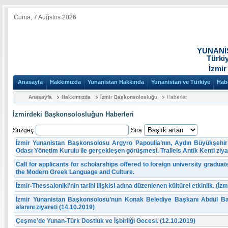
Cuma, 7 Auğstos 2026
YUNANİ
Türki
İzmir
Anasayfa
Hakkımızda
Yunanistan Hakkında
Yunanistan ve Türkiye
Hab
Anasayfa
Hakkımızda
İzmir Başkonsolosluğu
Haberler
İzmirdeki Başkonsolosluğun Haberleri
Süzgeç
Sıra
İzmir Yunanistan Başkonsolosu Argyro Papoulia’nın, Aydın Büyükşehir
Odası Yönetim Kurulu ile gerçekleşen görüşmesi. Tralleis Antik Kenti ziyar
Call for applicants for scholarships offered to foreign university gradua
the Modern Greek Language and Culture.
İzmir-Thessaloniki’nin tarihi ilişkisi adına düzenlenen kültürel etkinlik. (İzm
İzmir Yunanistan Başkonsolosu’nun Konak Belediye Başkanı Abdül Bat
alanını ziyareti (14.10.2019)
Çeşme’de Yunan-Türk Dostluk ve İşbirliği Gecesi. (12.10.2019)