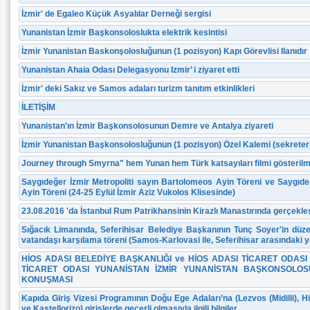
İzmir' de Egaleo Küçük Asyalılar Derneği sergisi
Yunanistan İzmir Başkonsoloslukta elektrik kesintisi
İzmir Yunanistan Baskonşolosluğunun (1 pozisyon) Kapı Görevlisi Ilanıdır
Yunanistan Ahaia Odası Delegasyonu Izmir’ i ziyaret etti
İzmir' deki Sakız ve Samos adaları turizm tanıtım etkinlikleri
İLETİŞİM
Yunanistan'ın İzmir Başkonsolosunun Demre ve Antalya ziyareti
İzmir Yunanistan Başkonsolosluğunun (1 pozisyon) Özel Kalemi (sekreter) 
Journey through Smyrna" hem Yunan hem Türk katsayıları filmi gösterilmi
Saygıdeğer İzmir Metropoliti sayın Bartolomeos Ayin Töreni ve Saygıde
Ayin Töreni (24-25 Eylül İzmir Aziz Vukolos Klisesinde)
23.08.2016 'da İstanbul Rum Patrikhansinin Kirazlı Manastırında gerçekleş
Sığacık Limanında, Seferihisar Belediye Başkanının Tunç Soyer'in düz
vatandaşı karşılama töreni (Samos-Karlovasi ile, Seferihisar arasındaki ye
HİOS ADASI BELEDİYE BAŞKANLIĞI ve HİOS ADASI TİCARET ODASI E
TİCARET ODASI YUNANİSTAN İZMİR YUNANİSTAN BAŞKONSOLOS
KONUŞMASI
Kapıda Giriş Vizesi Programının Doğu Ege Adaları’na (Lezvos (Midilli), 
ve Kastellorizo) girişlerde geçerli olmasıyla ilgili bilgiler