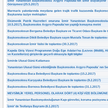
İzmir Yunanistan Başkonsolosu Argyro Papoulia'nın İzmir Büyükşehir 
Görüşmesi (25.5.2017)
Marmaris yakınlarında meydana gelen trajik trafik kazasında Başkonso
Başkanına taziye mektupları
Ekümenik Patrik Hazretleri onuruna İzmir Yunanistan Başkonsolosluğu
10.5.2017), Başkonsolos Argyro Papoulia'nın yaptığı konuşma metni
Başkonsolosun Bergama Belediye Başkanı ve Ticaret Odası Başkanı ile to
Başkonsolosun Dikili Belediye Başkanı sayın Mustafa Tosun ile toplantısı 
Başkonsolosun İzmir Valisi ile toplantısı (30.3.2017)
Kapıda Giriş Vizesi Programının Doğu Ege Adaları’na (Lezvos (Midilli), 
ve Kastellorizo) girişlerde geçerli olmasıyla ilgili bilgiler
İzmirde Ulusal Günü Kutlaması
Yunanistan Ulusal Günü etkinliğinde Başkonsolos Argyro Papoulia' nın Sel
Βaşkonsolosu Buca Belediyesi Başkanı ile toplantısı (15.2.2017)
Başkonsolosu Karşıyaka Belediyesi Başkanı ile toplantısı (9.2.2017)
Başkonsolosu Bornova Belediyesi Başkanı ile toplantısı (31.1.2017)
MEVSİMLİK YEREL PERSONEL OLARAK DÖRT (4) KİŞİ VİZE BÖLÜMÜN
İzmir Yunanistan Baskonşolosluğunun Kapı görevlisi, koruma pozisyonu alım
İzmir’ de Teofanya Bayramı (6.1.2017)