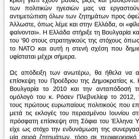
κρίση γιατί έχουν βαθιές ρίζες και βασίζονται
των πολιτικών ηγεσιών μας να εργαστού
αντιμετώπιση όλων των ζητημάτων προς όφε
Άλλωστε, όπως λέμε και στην Ελλάδα, οι «φίλο
φαίνονται». Η Ελλάδα στήριξε τη Βουλγαρία κ
του ‘90 στους στρατηγικούς της στόχους όπως
το ΝΑΤΟ και αυτή η στενή σχέση που δημιο
υφίσταται μέχρι σήμερα.
Ως απόδειξη των ανωτέρω, θα ήθελα να αν
επίσκεψη του Προέδρου της Δημοκρατίας κ.
Βουλγαρία το 2010 και την ανταπόδοσή 
ομόλογό του κ. Ρόσεν Πλεβνελίεφ το 2012,
τους πρώτους ευρωπαίους πολιτικούς που επ
μετά τις εκλογές του περασμένου Ιουνίου σ
πρόσφατη επίσκεψη στη Σόφια του Έλληνα 
είχε ως στόχο την ενδυνάμωση της συνεργα
μία σειρά ζητημάτων, τόσο σε περιφερειακό