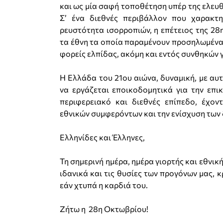
και ως μία σαφή τοποθέτηση υπέρ της ελευθ
Σ’ ένα διεθνές περιβάλλον που χαρακτη
ρευστότητα ισορροπιών, η επέτειος της 28
τα έθνη τα οποία παραμένουν προσηλωμένα 
φορείς ελπίδας, ακόμη και εντός συνθηκών 
Η Ελλάδα του 21ου αιώνα, δυναμική, με αυτ
να εργάζεται εποικοδομητικά για την επ
περιφερειακό και διεθνές επίπεδο, έχο
εθνικών συμφερόντων και την ενίσχυση των
Ελληνίδες και Έλληνες,
Τη σημερινή ημέρα, ημέρα γιορτής και εθνικ
ιδανικά και τις θυσίες των προγόνων μας, 
εάν χτυπά η καρδιά του.
Ζήτω η 28η Οκτωβρίου!