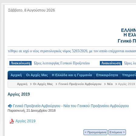
Σάββατο, 8 Αυγούστου 2026
ΕΛΛΗΝ
Η Ελλ
Γενικό 
τέθηκε σε ισχύ ο νέος στρατολογικός νόμος 5265/2026, με τον οποίο επέρχονται ουσιαστικές
Ανακοίνωση
Ώρες λειτουργίας Γενικού Προξενείου
Ανακοίνωση
Ώρες λειτου
Αρχική
Οι Αρχές Μας
Η Ελλάδα και η Γερμανία
Επικαιρότητα
Υπηρεσί
Αρχική
Οι Αρχές Μας
Γενικό Προξενείο Αμβούργου
Νέα
Αργίες 2019
Αργίες 2019
Γενικό Προξενείο Αμβούργου
-
Νέα του Γενικού Προξενείου Αμβούργου
Παρασκευή, 21 Δεκεμβρίου 2018
Αργίες 2019
< Προηγούμενα
Επόμενα >