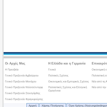
Οι Αρχές Μας
Η Ελλάδα και η Γερμανία
Επικαιρότ
Η Πρεσβεία
Γενικά
Οικονομική ε
Γενικό Προξενείο Αμβούργου
Πολιτικές Σχέσεις
Πολιτιστική ε
Γενικό Προξενείο Μονάχου
Οικονομικές και Εμπορικές Σχέσεις
Νέα από τις 
Γενικό Προξενείο Ντύσσελντορφ
Πολιτιστικές Σχέσεις και Ελληνική
Νέα από την
Ομογένεια
Γενικό Προξενείο Στουτγάρδης
Γενικό Προξενείο Φραγκφούρτης
Αρχική
Χάρτης Πλοήγησης
Όροι Χρήσης (Nutzungsbedingu