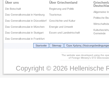
Über uns
Über Griechenland
Griechenl
Deutschla
Die Botschaft
Regierung und Politik
Allgemeine I
Das Generalkonsulat in Hamburg
Tourismus
Politische B
Das Generalkonsulat in Düsseldorf
Geschichte und Kultur
Wirtschaftsb
Das Generalkonsulat in München
Energie und Umwelt
Kulturbezieh
Das Generalkonsulat in Stuttgart
Essen und Landwirtschaft
Gemeinde
Das Generalkonsulat in Frankfurt
Startseite
Sitemap
Όροι Χρήσης (Nutzungsbedingunge
The website was developed using the op
of Foreign Ministry's ST2 Directora
Copyright © 2026 Hellenische R