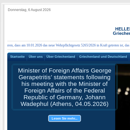
Donnerstag, 6 August 2026
HELLE
Grieche
ren, dass am 10.01.2026 das neue Wehrpflichtgesetz 5265/2026 in Kraft getreten ist, das wes
Startseite
Über uns
Über Griechenland
Griechenland und Deutschland
Minister of Foreign Affairs George
Gerapetritis’ statements following
his meeting with the Minister of
Foreign Affairs of the Federal
Republic of Germany, Johann
Wadephul (Athens, 04.05.2026)
Lesen Sie mehr...