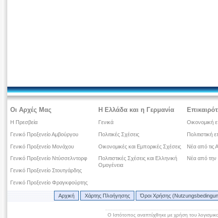
Οι Αρχές Μας
Η Ελλάδα και η Γερμανία
Επικαιρότ
Η Πρεσβεία
Γενικά
Οικονομική ε
Γενικό Προξενείο Αμβούργου
Πολιτικές Σχέσεις
Πολιτιστική ε
Γενικό Προξενείο Μονάχου
Οικονομικές και Εμπορικές Σχέσεις
Νέα από τις 
Γενικό Προξενείο Ντύσσελντορφ
Πολιτιστικές Σχέσεις και Ελληνική
Νέα από την
Ομογένεια
Γενικό Προξενείο Στουτγάρδης
Γενικό Προξενείο Φραγκφούρτης
Αρχική
Χάρτης Πλοήγησης
Όροι Χρήσης (Nutzungsbedingu
Ο Ιστότοπος αναπτύχθηκε με χρήση του λογισμικ