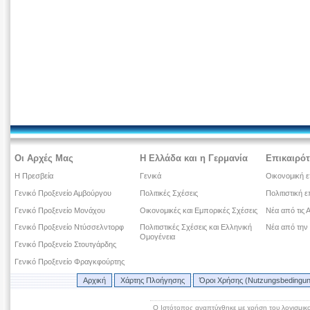
Οι Αρχές Μας
Η Ελλάδα και η Γερμανία
Επικαιρότ
Η Πρεσβεία
Γενικά
Οικονομική ε
Γενικό Προξενείο Αμβούργου
Πολιτικές Σχέσεις
Πολιτιστική ε
Γενικό Προξενείο Μονάχου
Οικονομικές και Εμπορικές Σχέσεις
Νέα από τις 
Γενικό Προξενείο Ντύσσελντορφ
Πολιτιστικές Σχέσεις και Ελληνική
Νέα από την
Ομογένεια
Γενικό Προξενείο Στουτγάρδης
Γενικό Προξενείο Φραγκφούρτης
Αρχική
Χάρτης Πλοήγησης
Όροι Χρήσης (Nutzungsbedingu
Ο Ιστότοπος αναπτύχθηκε με χρήση του λογισμικ