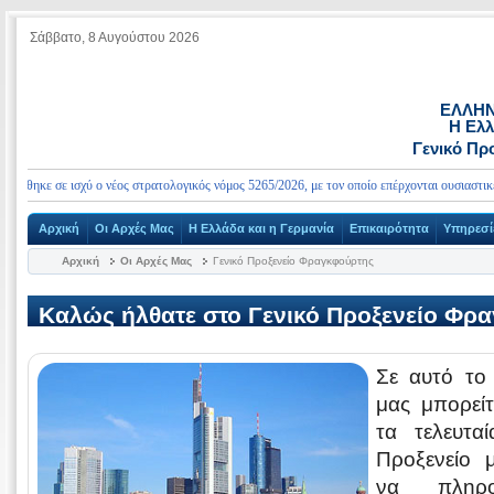
Σάββατο, 8 Αυγούστου 2026
ΕΛΛΗΝ
Η Ελλ
Γενικό Πρ
θηκε σε ισχύ ο νέος στρατολογικός νόμος 5265/2026, με τον οποίο επέρχονται ουσιαστικές α
Αρχική
Οι Αρχές Μας
Η Ελλάδα και η Γερμανία
Επικαιρότητα
Υπηρεσί
Αρχική
Οι Αρχές Μας
Γενικό Προξενείο Φραγκφούρτης
Καλώς ήλθατε στο Γενικό Προξενείο
Φρα
Σε αυτό το 
μας μπορείτ
τα τελευτα
Προξενείο 
να πληρο