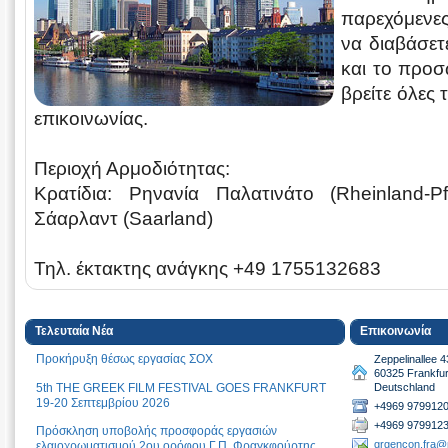
παρεχόμενε
να διαβάσετ
και το προσ
βρείτε όλες 
επικοινωνίας.
Περιοχή Αρμοδιότητας:
Κρατίδια: Ρηνανία Παλατινάτο (Rheinland-P
Σάαρλαντ (Saarland)
Τηλ. έκτακτης ανάγκης +49 1755132683
Τελευταία Νέα
Επικοινωνία
Προκήρυξη θέσως εργασίας ΣΟΧ
Zeppelinallee 4
60325 Frankfu
5th THE GREEK FILM FESTIVAL GOES FRANKFURT
Deutschland
19-20 Σεπτεμβρίου 2026
+4969 9799120
+4969 9799123
Πρόσκληση υποβολής προσφοράς εργασιών
grgencon.fra@
ελαιοχρωματισμού 2ου ορόφου Γ.Π. Φραγκφούρτης