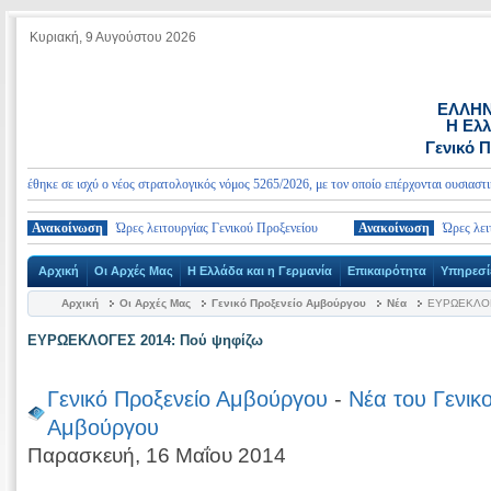
Κυριακή, 9 Αυγούστου 2026
ΕΛΛΗΝ
Η Ελλ
Γενικό 
έθηκε σε ισχύ ο νέος στρατολογικός νόμος 5265/2026, με τον οποίο επέρχονται ουσιαστικές 
Ανακοίνωση
Ώρες λειτουργίας Γενικού Προξενείου
Ανακοίνωση
Ώρες λειτουρ
Αρχική
Οι Αρχές Μας
Η Ελλάδα και η Γερμανία
Επικαιρότητα
Υπηρεσί
Αρχική
Οι Αρχές Μας
Γενικό Προξενείο Αμβούργου
Νέα
ΕΥΡΩΕΚΛΟΓΕ
ΕΥΡΩΕΚΛΟΓΕΣ 2014: Πού ψηφίζω
Γενικό Προξενείο Αμβούργου
-
Νέα του Γενικ
Αμβούργου
Παρασκευή, 16 Μαΐου 2014