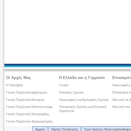
Οι Αρχές Μας
Η Ελλάδα και η Γερμανία
Επικαιρότ
Η Πρεσβεία
Γενικά
Οικονομική ε
Γενικό Προξενείο Αμβούργου
Πολιτικές Σχέσεις
Πολιτιστική ε
Γενικό Προξενείο Μονάχου
Οικονομικές και Εμπορικές Σχέσεις
Νέα από τις 
Γενικό Προξενείο Ντύσσελντορφ
Πολιτιστικές Σχέσεις και Ελληνική
Νέα από την
Ομογένεια
Γενικό Προξενείο Στουτγάρδης
Γενικό Προξενείο Φραγκφούρτης
Αρχική
Χάρτης Πλοήγησης
Όροι Χρήσης (Nutzungsbedingu