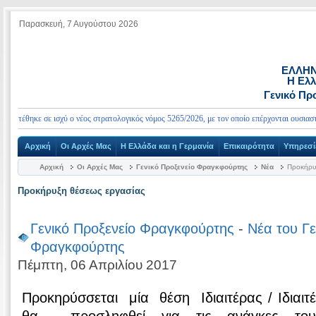
Παρασκευή, 7 Αυγούστου 2026
ΕΛΛΗΝ
Η Ελλ
Γενικό Πρ
τέθηκε σε ισχύ ο νέος στρατολογικός νόμος 5265/2026, με τον οποίο επέρχονται ουσιαστικές
Αρχική
Οι Αρχές Μας
Η Ελλάδα και η Γερμανία
Επικαιρότητα
Υπηρεσί
Αρχική
Οι Αρχές Μας
Γενικό Προξενείο Φραγκφούρτης
Νέα
Προκήρυ
Προκήρυξη θέσεως εργασίας
Γενικό Προξενείο Φραγκφούρτης
-
Νέα του Γε
Φραγκφούρτης
Πέμπτη, 06 Απριλίου 2017
Προκηρύσσεται μία θέση Iδιαιτέρας / Ιδια