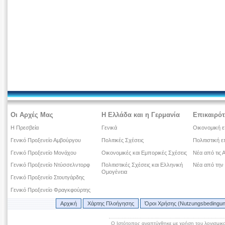
Οι Αρχές Μας
Η Ελλάδα και η Γερμανία
Επικαιρότ
Η Πρεσβεία
Γενικά
Οικονομική ε
Γενικό Προξενείο Αμβούργου
Πολιτικές Σχέσεις
Πολιτιστική ε
Γενικό Προξενείο Μονάχου
Οικονομικές και Εμπορικές Σχέσεις
Νέα από τις 
Γενικό Προξενείο Ντύσσελντορφ
Πολιτιστικές Σχέσεις και Ελληνική
Νέα από την
Ομογένεια
Γενικό Προξενείο Στουτγάρδης
Γενικό Προξενείο Φραγκφούρτης
Αρχική
Χάρτης Πλοήγησης
Όροι Χρήσης (Nutzungsbedingu
Ο Ιστότοπος αναπτύχθηκε με χρήση του λογισμικ