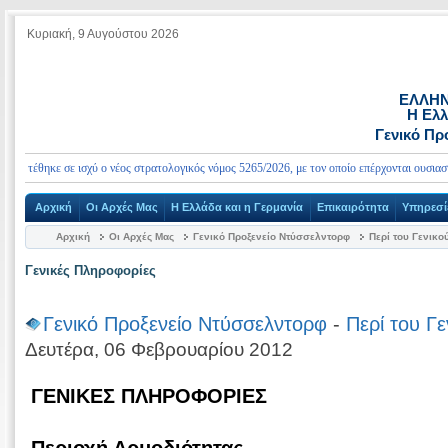
Κυριακή, 9 Αυγούστου 2026
ΕΛΛΗΝ
Η Ελλ
Γενικό Πρ
 τέθηκε σε ισχύ ο νέος στρατολογικός νόμος 5265/2026, με τον οποίο επέρχονται ουσιαστικέ
Αρχική
Οι Αρχές Μας
Η Ελλάδα και η Γερμανία
Επικαιρότητα
Υπηρεσί
Αρχική
Οι Αρχές Μας
Γενικό Προξενείο Ντύσσελντορφ
Περί του Γενικο
Γενικές Πληροφορίες
Γενικό Προξενείο Ντύσσελντορφ
-
Περί του Γ
Δευτέρα, 06 Φεβρουαρίου 2012
ΓEΝΙΚΕΣ ΠΛΗΡΟΦΟΡΙΕΣ