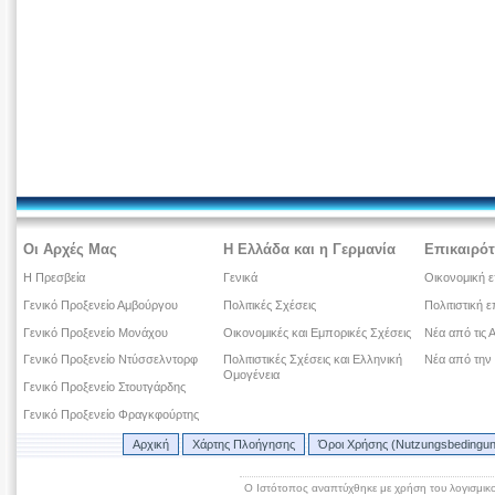
Οι Αρχές Μας
Η Ελλάδα και η Γερμανία
Επικαιρότ
Η Πρεσβεία
Γενικά
Οικονομική ε
Γενικό Προξενείο Αμβούργου
Πολιτικές Σχέσεις
Πολιτιστική ε
Γενικό Προξενείο Μονάχου
Οικονομικές και Εμπορικές Σχέσεις
Νέα από τις 
Γενικό Προξενείο Ντύσσελντορφ
Πολιτιστικές Σχέσεις και Ελληνική
Νέα από την
Ομογένεια
Γενικό Προξενείο Στουτγάρδης
Γενικό Προξενείο Φραγκφούρτης
Αρχική
Χάρτης Πλοήγησης
Όροι Χρήσης (Nutzungsbedingu
Ο Ιστότοπος αναπτύχθηκε με χρήση του λογισμικ