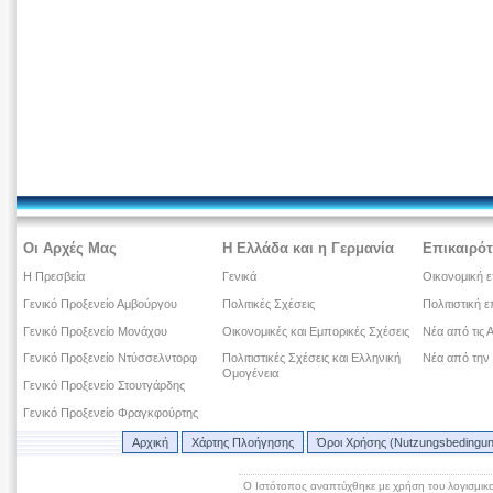
Οι Αρχές Μας
Η Ελλάδα και η Γερμανία
Επικαιρότ
Η Πρεσβεία
Γενικά
Οικονομική ε
Γενικό Προξενείο Αμβούργου
Πολιτικές Σχέσεις
Πολιτιστική ε
Γενικό Προξενείο Μονάχου
Οικονομικές και Εμπορικές Σχέσεις
Νέα από τις 
Γενικό Προξενείο Ντύσσελντορφ
Πολιτιστικές Σχέσεις και Ελληνική
Νέα από την
Ομογένεια
Γενικό Προξενείο Στουτγάρδης
Γενικό Προξενείο Φραγκφούρτης
Αρχική
Χάρτης Πλοήγησης
Όροι Χρήσης (Nutzungsbedingu
Ο Ιστότοπος αναπτύχθηκε με χρήση του λογισμικ