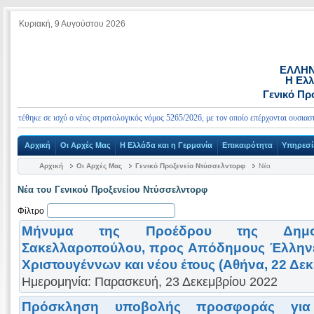
Κυριακή, 9 Αυγούστου 2026
ΕΛΛΗΝ
Η Ελλ
Γενικό Πρ
τέθηκε σε ισχύ ο νέος στρατολογικός νόμος 5265/2026, με τον οποίο επέρχονται ουσιαστικές
Αρχική
Οι Αρχές Μας
Η Ελλάδα και η Γερμανία
Επικαιρότητα
Υπηρεσί
Αρχική
Οι Αρχές Μας
Γενικό Προξενείο Ντύσσελντορφ
Νέα
Νέα του Γενικού Προξενείου Ντύσσελντορφ
Φίλτρο
Μήνυμα της Προέδρου της Δημοκρ
Σακελλαροπούλου, προς Aπόδημους Έλληνες
Χριστουγέννων και νέου έτους (Αθήνα, 22 Δε
Ημερομηνία: Παρασκευή, 23 Δεκεμβρίου 2022
Πρόσκληση υποβολής προσφοράς για 