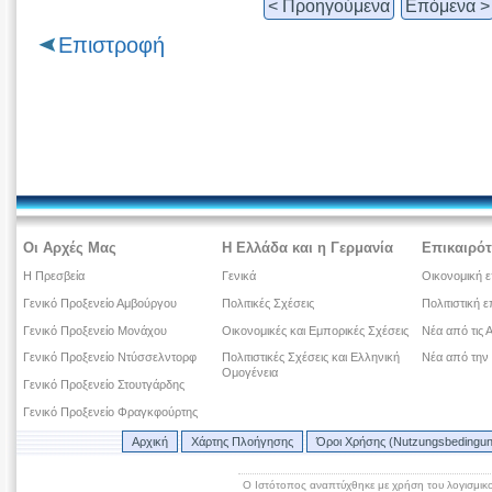
< Προηγούμενα
Επόμενα >
Επιστροφή
Οι Αρχές Μας
Η Ελλάδα και η Γερμανία
Επικαιρότ
Η Πρεσβεία
Γενικά
Οικονομική ε
Γενικό Προξενείο Αμβούργου
Πολιτικές Σχέσεις
Πολιτιστική ε
Γενικό Προξενείο Μονάχου
Οικονομικές και Εμπορικές Σχέσεις
Νέα από τις 
Γενικό Προξενείο Ντύσσελντορφ
Πολιτιστικές Σχέσεις και Ελληνική
Νέα από την
Ομογένεια
Γενικό Προξενείο Στουτγάρδης
Γενικό Προξενείο Φραγκφούρτης
Αρχική
Χάρτης Πλοήγησης
Όροι Χρήσης (Nutzungsbedingu
Ο Ιστότοπος αναπτύχθηκε με χρήση του λογισμικ