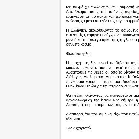
Με παλμό χιλιάδων ετών και θαυμαστή αν
Αποτέλεσμα αυτής της σπάνιας πορείας
ερμηνεύσει τα πιο πυκνά και περίπλοκα νο
γλώσσα, ζει μέσα στα ξένα λεξιλόγια συμμετ
Η Ελληνική, ακολουθώντας το φαινόμενο τ
εμπλουτίζει, ερμηνεύει σύγχρονα εννοιολογ
μοναδική της περιγραφικότητα, η γλώσσα μ
σύνθετο κόσμο.
Φίλες και φίλοι,
Η εποχή μας δεν ευνοεί τις βεβαιότητες.
κρίσεων, ωθώντας μας να αναζητούμε πι
Αναζητούμε τις λέξεις οι οποίες δίνουν υ
Διάλογος, Διπλωματία, Δημοκρατία. Καθόλου
παγκόσμιο νόημα, η χώρα μας διεκδικεί
Ηνωμένων Εθνών για την περίοδο 2025-20
Θα ήθελα, κλείνοντας, να αναφερθώ σε μί
αρχαιοελληνική της έννοια έως σήμερα, 
Διασπορά, το μοίρασμα των σπόρων, το ταξί
Διασπορά, ένα πολύτιμο «εμείς» που εκτείνε
ελληνικά…
Σας ευχαριστώ.