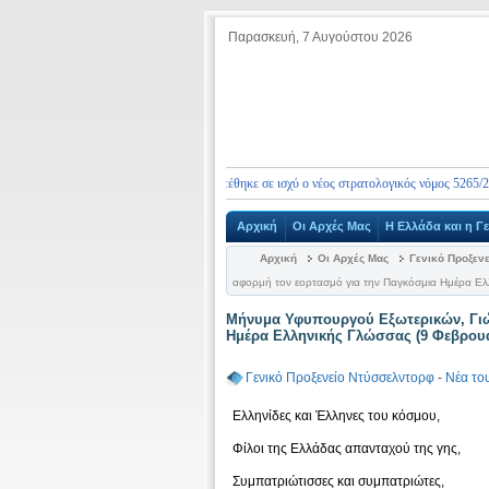
Παρασκευή, 7 Αυγούστου 2026
 ενημερώνουμε ότι από 10.01.2026 τέθηκε σε ισχύ ο νέος στρατολογικός νόμος 5265/2026, με
Αρχική
Οι Αρχές Μας
Η Ελλάδα και η Γ
Αρχική
Οι Αρχές Μας
Γενικό Προξεν
αφορμή τον εορτασμό για την Παγκόσμια Ημέρα Ελ
Μήνυμα Υφυπουργού Εξωτερικών, Γιώ
Ημέρα Ελληνικής Γλώσσας (9 Φεβρουα
Γενικό Προξενείο Ντύσσελντορφ
-
Νέα το
Ελληνίδες και Έλληνες του κόσμου,
Φίλοι της Ελλάδας απανταχού της γης,
Συμπατριώτισσες και συμπατριώτες,