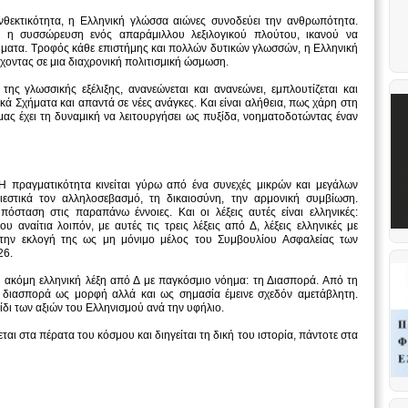
θεκτικότητα, η Ελληνική γλώσσα αιώνες συνοδεύει την ανθρωπότητα.
, η συσσώρευση ενός απαράμιλλου λεξιλογικού πλούτου, ικανού να
ήματα. Τροφός κάθε επιστήμης και πολλών δυτικών γλωσσών, η Ελληνική
έχοντας σε μια διαχρονική πολιτισμική ώσμωση.
ης γλωσσικής εξέλιξης, ανανεώνεται και ανανεώνει, εμπλουτίζεται και
ικά Σχήματα και απαντά σε νέες ανάγκες. Και είναι αλήθεια, πως χάρη στη
ας έχει τη δυναμική να λειτουργήσει ως πυξίδα, νοηματοδοτώντας έναν
 Η πραγματικότητα κινείται γύρω από ένα συνεχές μικρών και μεγάλων
εστικά τον αλληλοσεβασμό, τη δικαιοσύνη, την αρμονική συμβίωση.
πόσταση στις παραπάνω έννοιες. Και οι λέξεις αυτές είναι ελληνικές:
 αναίτια λοιπόν, με αυτές τις τρεις λέξεις από Δ, λέξεις ελληνικές με
 την εκλογή της ως μη μόνιμο μέλος του Συμβουλίου Ασφαλείας των
26.
α ακόμη ελληνική λέξη από Δ με παγκόσμιο νόημα: τη Διασπορά. Από τη
η διασπορά ως μορφή αλλά και ως σημασία έμεινε σχεδόν αμετάβλητη.
δι των αξιών του Ελληνισμού ανά την υφήλιο.
ται στα πέρατα του κόσμου και διηγείται τη δική του ιστορία, πάντοτε στα