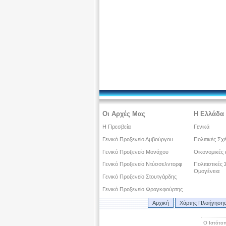
Οι Αρχές Μας
Η Ελλάδα 
Η Πρεσβεία
Γενικά
Γενικό Προξενείο Αμβούργου
Πολιτικές Σχ
Γενικό Προξενείο Μονάχου
Οικονομικές 
Γενικό Προξενείο Ντύσσελντορφ
Πολιτιστικές
Ομογένεια
Γενικό Προξενείο Στουτγάρδης
Γενικό Προξενείο Φραγκφούρτης
Αρχική
Χάρτης Πλοήγηση
Ο Ιστότοπ