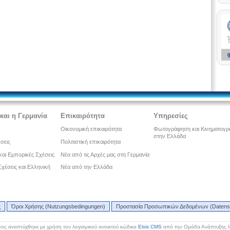
και η Γερμανία
Επικαιρότητα
Υπηρεσίες
Οικονομική επικαιρότητα
Φωτογράφηση και Κινηματογ
στην Ελλάδα
έσεις
Πολιτιστική επικαιρότητα
και Εμπορικές Σχέσεις
Νέα από τις Αρχές μας στη Γερμανία
 Σχέσεις και Ελληνική
Νέα από την Ελλάδα
ς
Όροι Χρήσης (Nutzungsbedingungen)
Προστασία Προσωπικών Δεδομένων (Datens
ος αναπτύχθηκε με χρήση του λογισμικού ανοικτού κώδικα
Elxis CMS
από την Ομάδα Ανάπτυξης 