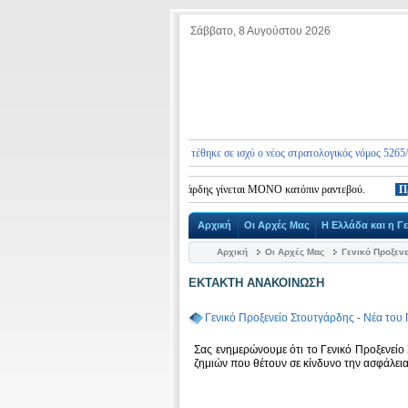
Σάββατο, 8 Αυγούστου 2026
ας ενημερώνουμε ότι από 10.01.2026 τέθηκε σε ισχύ ο νέος στρατολογικός νόμος 5265/2026, 
έτηση στο Γενικό Προξενείο Στουτγάρδης γίνεται ΜΟΝΟ κατόπιν ραντεβού.
Προσοχ
Αρχική
Οι Αρχές Μας
Η Ελλάδα και η Γ
Αρχική
Οι Αρχές Μας
Γενικό Προξεν
ΕΚΤΑΚΤΗ ΑΝΑΚΟΙΝΩΣΗ
Γενικό Προξενείο Στουτγάρδης
-
Νέα του 
Σας ενημερώνουμε ότι το Γενικό Προξενείο
ζημιών που θέτουν σε κίνδυνο την ασφάλεια