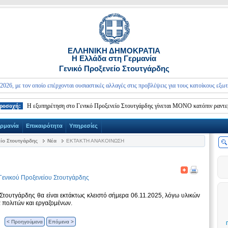
ΕΛΛΗΝΙΚΗ ΔΗΜΟΚΡΑΤΙΑ
Η Ελλάδα στη Γερμανία
Γενικό Προξενείο Στουτγάρδης
με τον οποίο επέρχονται ουσιαστικές αλλαγές στις προβλέψεις για τους κατοίκους εξωτερικού
ή:
Η εξυπηρέτηση στο Γενικό Προξενείο Στουτγάρδης γίνεται ΜΟΝΟ κατόπιν ραντεβού.
ερμανία
Επικαιρότητα
Υπηρεσίες
είο Στουτγάρδης
Νέα
ΕΚΤΑΚΤΗ ΑΝΑΚΟΙΝΩΣΗ
Γενικού Προξενείου Στουτγάρδης
 Στουτγάρδης θα είναι εκτάκτως κλειστό σήμερα 06.11.2025, λόγω υλικών
 πολιτών και εργαζομένων.
< Προηγούμενα
Επόμενα >