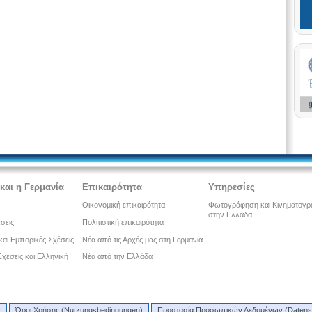
και η Γερμανία
Επικαιρότητα
Υπηρεσίες
Οικονομική επικαιρότητα
Φωτογράφηση και Κινηματογ
στην Ελλάδα
έσεις
Πολιτιστική επικαιρότητα
και Εμπορικές Σχέσεις
Νέα από τις Αρχές μας στη Γερμανία
 Σχέσεις και Ελληνική
Νέα από την Ελλάδα
ς
Όροι Χρήσης (Nutzungsbedingungen)
Προστασία Προσωπικών Δεδομένων (Datens