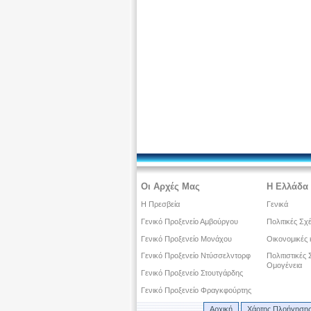
Οι Αρχές Μας
Η Ελλάδα 
Η Πρεσβεία
Γενικά
Γενικό Προξενείο Αμβούργου
Πολιτικές Σχ
Γενικό Προξενείο Μονάχου
Οικονομικές 
Γενικό Προξενείο Ντύσσελντορφ
Πολιτιστικές
Ομογένεια
Γενικό Προξενείο Στουτγάρδης
Γενικό Προξενείο Φραγκφούρτης
Αρχική
Χάρτης Πλοήγηση