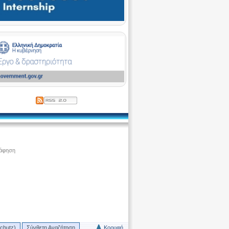
ράφηση
chutz)
Σύνθετη Αναζήτηση
Κορυφή