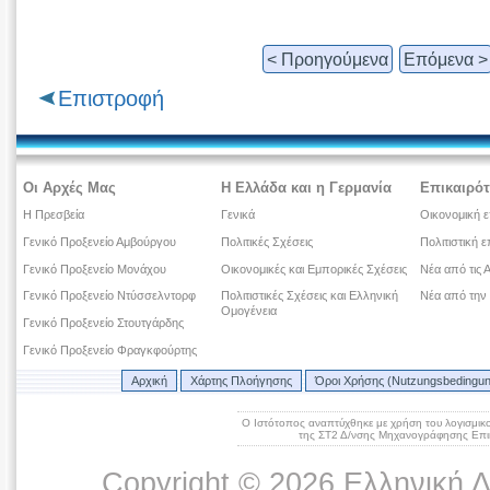
< Προηγούμενα
Επόμενα >
Επιστροφή
Οι Αρχές Μας
Η Ελλάδα και η Γερμανία
Επικαιρότ
Η Πρεσβεία
Γενικά
Οικονομική ε
Γενικό Προξενείο Αμβούργου
Πολιτικές Σχέσεις
Πολιτιστική ε
Γενικό Προξενείο Μονάχου
Οικονομικές και Εμπορικές Σχέσεις
Νέα από τις 
Γενικό Προξενείο Ντύσσελντορφ
Πολιτιστικές Σχέσεις και Ελληνική
Νέα από την
Ομογένεια
Γενικό Προξενείο Στουτγάρδης
Γενικό Προξενείο Φραγκφούρτης
Αρχική
Χάρτης Πλοήγησης
Όροι Χρήσης (Nutzungsbedingu
Ο Ιστότοπος αναπτύχθηκε με χρήση του λογισμικ
της ΣΤ2 Δ/νσης Μηχανογράφησης Επικ
Copyright © 2026 Ελληνική 