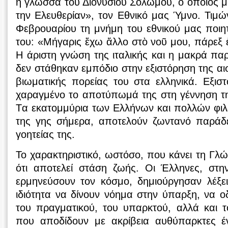
η γλώσσα του Διονυσίου Σολωμού, ο οποίος μα
την Ελευθερίαν», τον Εθνικό μας Ύμνο. Τιμώ
Φεβρουαρίου τη μνήμη του εθνικού μας ποιη
του: «Μήγαρις ἔχω ἄλλο στὸ νοῦ μου, πάρεξ 
Η άριστη γνώση της ιταλικής και η μακρά παρ
δεν στάθηκαν εμπόδιο στην εξιστόρηση της αι
βιωματικής πορείας του στα ελληνικά. Εξισ
χαραγμένο το αποτύπωμά της στη γέννηση τ
Tα εκατομμύρια των Ελλήνων και πολλών φιλ
της γης σήμερα, αποτελούν ζωντανό παράδ
γοητείας της.
Το χαρακτηριστικό, ωστόσο, που κάνει τη Γλώ
ότι αποτελεί στάση ζωής. Οι Έλληνες, στ
ερμηνεύσουν τον κόσμο, δημιούργησαν λέξει
ιδιότητα να δίνουν νόημα στην ύπαρξη, να 
του πραγματικού, του υπαρκτού, αλλά και τ
που αποδίδουν με ακρίβεια αυθύπαρκτες ένν