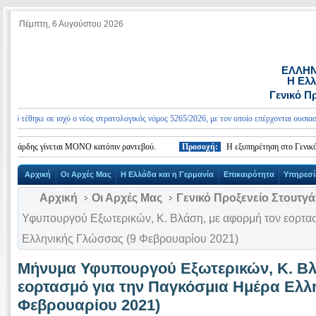
Πέμπτη, 6 Αυγούστου 2026
ΕΛΛΗΝ
Η Ελλ
Γενικό Π
τέθηκε σε ισχύ ο νέος στρατολογικός νόμος 5265/2026, με τον οποίο επέρχονται ουσιαστικές
άρδης γίνεται ΜΟΝΟ κατόπιν ραντεβού.
Προσοχή:
Η εξυπηρέτηση στο Γενικό Προξ
Αρχική
Οι Αρχές Μας
Η Ελλάδα και η Γερμανία
Επικαιρότητα
Υπηρεσί
Αρχική
Οι Αρχές Μας
Γενικό Προξενείο Στουτγ
Υφυπουργού Εξωτερικών, Κ. Βλάση, με αφορμή τον εορτα
Ελληνικής Γλώσσας (9 Φεβρουαρίου 2021)
Μήνυμα Υφυπουργού Εξωτερικών, Κ. Βλ
εορτασμό για την Παγκόσμια Ημέρα Ελλ
Φεβρουαρίου 2021)