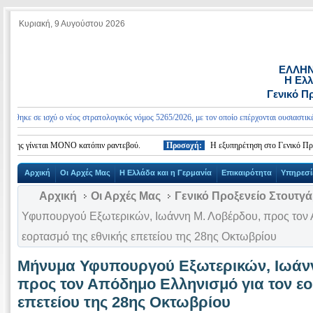
Κυριακή, 9 Αυγούστου 2026
ΕΛΛΗΝ
Η Ελλ
Γενικό Π
κε σε ισχύ ο νέος στρατολογικός νόμος 5265/2026, με τον οποίο επέρχονται ουσιαστικές αλλ
ης γίνεται ΜΟΝΟ κατόπιν ραντεβού.
Προσοχή:
Η εξυπηρέτηση στο Γενικό Προξενε
Αρχική
Οι Αρχές Μας
Η Ελλάδα και η Γερμανία
Επικαιρότητα
Υπηρεσί
Αρχική
Οι Αρχές Μας
Γενικό Προξενείο Στουτγ
Υφυπουργού Εξωτερικών, Iωάννη Μ. Λοβέρδου, προς τον 
εορτασμό της εθνικής επετείου της 28ης Οκτωβρίου
Μήνυμα Υφυπουργού Εξωτερικών, Iωάνν
προς τον Απόδημο Ελληνισμό για τον εο
επετείου της 28ης Οκτωβρίου