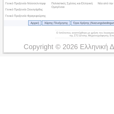
Γενικό Προξενείο Ντύσσελντορφ
Πολιτιστικές Σχέσεις και Ελληνική
Νέα από την
Ομογένεια
Γενικό Προξενείο Στουτγάρδης
Γενικό Προξενείο Φραγκφούρτης
Αρχική
Χάρτης Πλοήγησης
Όροι Χρήσης (Nutzungsbedingu
Ο Ιστότοπος αναπτύχθηκε με χρήση του λογισμικ
της ΣΤ2 Δ/νσης Μηχανογράφησης Επικ
Copyright © 2026 Ελληνική 