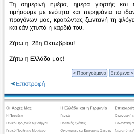
Τη σημερινή ημέρα, ημέρα γιορτής και 
τιμήσουμε με ενότητα και περηφάνια τα ιδαν
προγόνων μας, κρατώντας ζωντανή τη φλόγα
και εάν χτυπά η καρδιά του.
Ζήτω η 28η Οκτωβρίου!
Ζήτω η Ελλάδα μας!
< Προηγούμενα
Επόμενα >
Επιστροφή
Οι Αρχές Μας
Η Ελλάδα και η Γερμανία
Επικαιρότ
Η Πρεσβεία
Γενικά
Οικονομική ε
Γενικό Προξενείο Αμβούργου
Πολιτικές Σχέσεις
Πολιτιστική ε
Γενικό Προξενείο Μονάχου
Οικονομικές και Εμπορικές Σχέσεις
Νέα από τις 