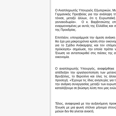
Ο Αναπληρωτής Υπουργός Εξωτερικών, Μιλτ
Γερμανικής Πρεσβείας για την ανάληψη τ
τόνισε, μεταξύ άλλων, ότι η Ευρωπαϊκ
γενναιοδωρία». Ο κ. Βαρβιτσιώτης επ
εναρμονισμένες με αυτές της Ελλάδας και
της Προεδρίας.
Επιπλέον, υπογράμμισε την άμεση ανάγκη 
θα έχει μια μακροχρόνια κρίση στην οικονο
για το Σχέδιο Ανάκαμψης και τον επόμε
πρόκληση» σημείωσε, την οποία πρέπει ν
Ένωση να ανταποκριθεί στις πιέσεις της 
οικονομία.
Ο αναπληρωτής Υπουργός, αναφέρθηκε κ
απέδειξαν την εργαλειοποίηση των μεταν
Βρυξέλλες, το Βερολίνο και όλες τις άλ
προσοχή. «Έχουμε τις ίδιες ανησυχίες για τ
την ανάγκη συνεργασίας μεταξύ των ευρωπ
καταλήξουμε σε βιώσιμη λύση που μας ενών
Τέλος, αναφορικά με την αυξανόμενη προ
Ένωση με μια φωνή στέλνει μήνυμα στους 
μελών δεν θα γίνεται ανεκτή.