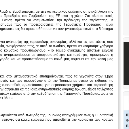
ιάδης Βαρβιτσιώτης, μετείχε ως κεντρικός ομιλητής στην εκδήλωση της
ης Προεδρίας του Συμβουλίου της ΕΕ από τη χώρα. Στο πλαίσιο αυτό,
ή Ένωση πρέπει να αντιμετωπίσει την πρόκληση της περίστασης με
ισήμανε πως οι προτεραιότητες της Γερμανικής Προεδρίας είναι
 σημείωσε πως θα προσπαθήσουμε να συνεργαστούμε στενά στο διάστημα
για ανάκαμψη της ευρωπαϊκής οικονομίας, αλλά και τις επιπτώσεις που
μία, αναφέροντας πως, σε αυτό το πλαίσιο, πρέπει να κινηθούμε γρήγορα
νο κοινοτικό προϋπολογισμό. «Το ταμείο ανάκαμψης αποτελεί μεγάλη
α αντιμετωπίσουμε με αποφασιστικότητα και ταχύτητα, προκειμένου η
αγοράς και να προστατεύσουμε το κοινό μας νόμισμα και την κοινή μας
αι στο μεταναστευτικό επισημαίνοντας πως τα γεγονότα στον Έβρο
αστών και των προσφύγων από την Τουρκία με στόχο να εκβιάσει τις
λες ευρωπαϊκές πρωτεύουσες για περισσότερα χρήματα και περισσότερη
ην ασφάλεια και τις ίδιες ανθρωπιστικές ανησυχίες», σημείωσε τονίζοντας
αϊκών εταίρων υπό την καθοδήγηση της Γερμανικής Προεδρίας, ώστε να
ει όλους.
κλητικότητα από πλευράς της Τουρκίας υπογράμμισε πως η Ευρωπαϊκή
γείτονες ότι καμία ενέργεια που αμφισβητεί την κυριαρχία των κρατών