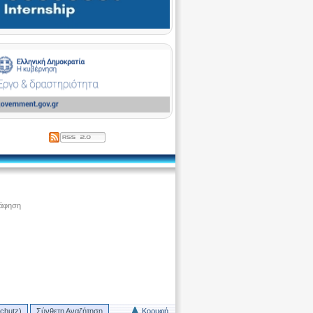
ράφηση
chutz)
Σύνθετη Αναζήτηση
Κορυφή