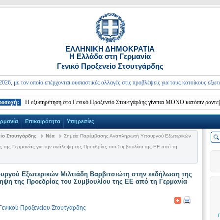
ΕΛΛΗΝΙΚΗ ΔΗΜΟΚΡΑΤΙΑ
Η Ελλάδα στη Γερμανία
Γενικό Προξενείο Στουτγάρδης
ε τον οποίο επέρχονται ουσιαστικές αλλαγές στις προβλέψεις για τους κατοίκους εξωτερικού
ή:
Η εξυπηρέτηση στο Γενικό Προξενείο Στουτγάρδης γίνεται ΜΟΝΟ κατόπιν ραντεβού.
ερμανία
Επικαιρότητα
Υπηρεσίες
είο Στουτγάρδης
Νέα
Σημεία Παρέμβασης Αναπληρωτή Υπουργού Εξωτερικών
ς της Γερμανίας για την ανάληψη της Προεδρίας του Συμβουλίου της ΕΕ από τη
ργού Εξωτερικών Μιλτιάδη Βαρβιτσιώτη στην εκδήλωση της
ληψη της Προεδρίας του Συμβουλίου της ΕΕ από τη Γερμανία
Γενικού Προξενείου Στουτγάρδης