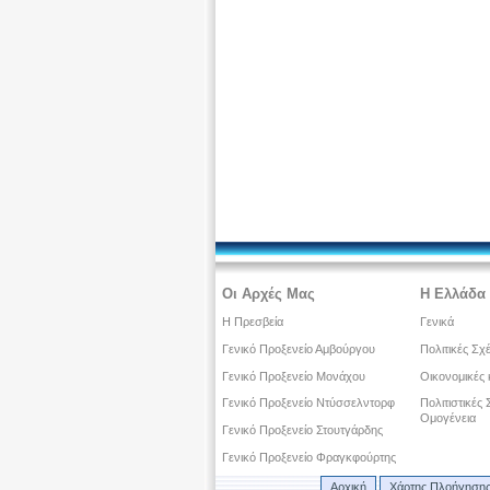
Οι Αρχές Μας
Η Ελλάδα 
Η Πρεσβεία
Γενικά
Γενικό Προξενείο Αμβούργου
Πολιτικές Σχ
Γενικό Προξενείο Μονάχου
Οικονομικές 
Γενικό Προξενείο Ντύσσελντορφ
Πολιτιστικές
Ομογένεια
Γενικό Προξενείο Στουτγάρδης
Γενικό Προξενείο Φραγκφούρτης
Αρχική
Χάρτης Πλοήγηση