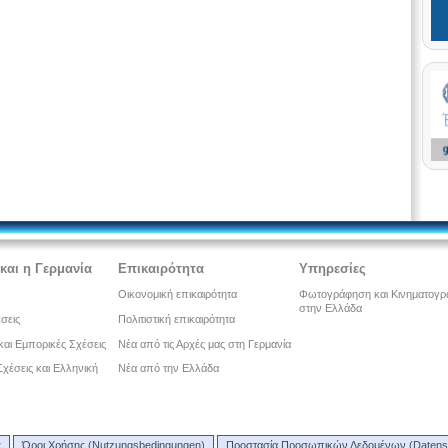
και η Γερμανία
Επικαιρότητα
Υπηρεσίες
Οικονομική επικαιρότητα
Φωτογράφηση και Κινηματογ
στην Ελλάδα
έσεις
Πολιτιστική επικαιρότητα
και Εμπορικές Σχέσεις
Νέα από τις Αρχές μας στη Γερμανία
 Σχέσεις και Ελληνική
Νέα από την Ελλάδα
ς
Όροι Χρήσης (Nutzungsbedingungen)
Προστασία Προσωπικών Δεδομένων (Datens