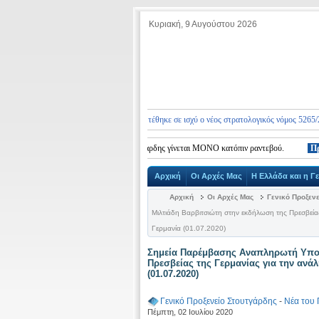
Κυριακή, 9 Αυγούστου 2026
ς ενημερώνουμε ότι από 10.01.2026 τέθηκε σε ισχύ ο νέος στρατολογικός νόμος 5265/2026, μ
τηση στο Γενικό Προξενείο Στουτγάρδης γίνεται ΜΟΝΟ κατόπιν ραντεβού.
Προσοχ
Αρχική
Οι Αρχές Μας
Η Ελλάδα και η Γ
Αρχική
Οι Αρχές Μας
Γενικό Προξεν
Μιλτιάδη Βαρβιτσιώτη στην εκδήλωση της Πρεσβεία
Γερμανία (01.07.2020)
Σημεία Παρέμβασης Αναπληρωτή Υπου
Πρεσβείας της Γερμανίας για την ανά
(01.07.2020)
Γενικό Προξενείο Στουτγάρδης
-
Νέα του 
Πέμπτη, 02 Ιουλίου 2020