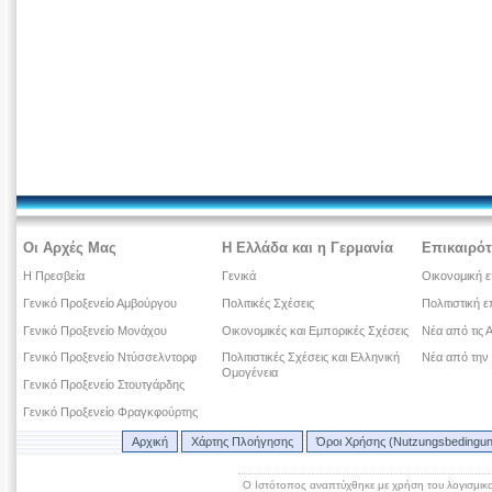
Οι Αρχές Μας
Η Ελλάδα και η Γερμανία
Επικαιρότ
Η Πρεσβεία
Γενικά
Οικονομική ε
Γενικό Προξενείο Αμβούργου
Πολιτικές Σχέσεις
Πολιτιστική ε
Γενικό Προξενείο Μονάχου
Οικονομικές και Εμπορικές Σχέσεις
Νέα από τις 
Γενικό Προξενείο Ντύσσελντορφ
Πολιτιστικές Σχέσεις και Ελληνική
Νέα από την
Ομογένεια
Γενικό Προξενείο Στουτγάρδης
Γενικό Προξενείο Φραγκφούρτης
Αρχική
Χάρτης Πλοήγησης
Όροι Χρήσης (Nutzungsbedingu
Ο Ιστότοπος αναπτύχθηκε με χρήση του λογισμικ