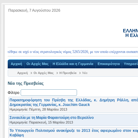
Παρασκευή, 7 Αυγούστου 2026
ΕΛΛΗΝ
Η Ελλ
τέθηκε σε ισχύ ο νέος στρατολογικός νόμος 5265/2026, με τον οποίο επέρχονται ουσιαστικές
Αρχική
Οι Αρχές Μας
Η Ελλάδα και η Γερμανία
Επικαιρότητα
Υπηρεσί
Αρχική
Οι Αρχές Μας
Η Πρεσβεία
Νέα
Νέα της Πρεσβείας
Φίλτρο
Παρασημοφόρηση του Πρέσβη της Ελλάδας, κ. Δημήτρη Ράλλη, απ
Δημοκρατίας της Γερμανίας, κ. Joachim Gauck
Ημερομηνία: Πέμπτη, 28 Μαρτίου 2013
Συναυλία με τη Μαρία Φαραντούρη στο Βερολίνο
Ημερομηνία: Παρασκευή, 15 Μαρτίου 2013
Το Υπουργείο Πολιτισμού ανακήρυξε το 2013 έτος αφιερωμένο στον κ
Καβάφη