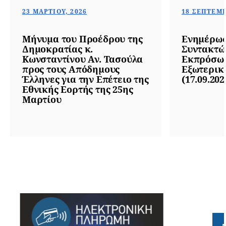
23 ΜΑΡΤΊΟΥ, 2026
18 ΣΕΠΤΕΜΒ
Μήνυμα του Προέδρου της
Ενημέρωσ
Δημοκρατίας κ.
Συντακτώ
Κωνσταντίνου Αν. Τασούλα
Εκπρόσωπ
προς τους Απόδημους
Εξωτερικ
Έλληνες για την Επέτειο της
(17.09.202
Εθνικής Εορτής της 25ης
Μαρτίου