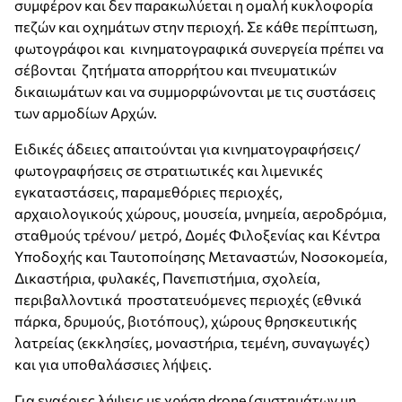
συμφέρον και δεν παρακωλύεται η ομαλή κυκλοφορία
πεζών και οχημάτων στην περιοχή. Σε κάθε περίπτωση,
φωτογράφοι και κινηματογραφικά συνεργεία πρέπει να
σέβονται ζητήματα απορρήτου και πνευματικών
δικαιωμάτων και να συμμορφώνονται με τις συστάσεις
των αρμοδίων Αρχών.
Ειδικές άδειες απαιτούνται για κινηματογραφήσεις/
φωτογραφήσεις σε στρατιωτικές και λιμενικές
εγκαταστάσεις, παραμεθόριες περιοχές,
αρχαιολογικούς χώρους, μουσεία, μνημεία, αεροδρόμια,
σταθμούς τρένου/ μετρό, Δομές Φιλοξενίας και Κέντρα
Υποδοχής και Ταυτοποίησης Μεταναστών, Νοσοκομεία,
Δικαστήρια, φυλακές, Πανεπιστήμια, σχολεία,
περιβαλλοντικά προστατευόμενες περιοχές (εθνικά
πάρκα, δρυμούς, βιοτόπους), χώρους θρησκευτικής
λατρείας (εκκλησίες, μοναστήρια, τεμένη, συναγωγές)
και για υποθαλάσσιες λήψεις.
Για εναέριες λήψεις με χρήση drone (συστημάτων μη