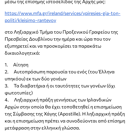
μέσω της επίσημης ιστοσελίδας της Αρχής μας:
https://www.mfa.gr/ireland/services/ypiresies-gia-ton-
politi/kleisimo-rantevoy
στο Ληξιαρχικό Τμήμα του Προξενικού Γραφείου της
Πρεσβείας Δουβλίνου την ημέρα και ώρα που τον
εξυπηρετεί και να προσκομίσει τα παρακάτω
δικαιολογητικά:
1. Αίτηση
2. Αυτοπρόσωπη παρουσία του ενός (του Έλληνα
υπηκόου) εκ των δύο γονέων
3. Τα διαβατήρια ή οι ταυτότητες των γονέων (όχι
φωτοτυπίες)
4. Ληξιαρχική πράξη γεννήσεως των Ιρλανδικών
Αρχών στην οποία θα έχει τοποθετηθεί η επισημείωση
της Σύμβασης της Χάγης (Apostille). Η ληξιαρχική πράξη
και η επισημείωση πρέπει να συνοδεύονται από επίσημη
μετάφραση στην ελληνική γλώσσα.