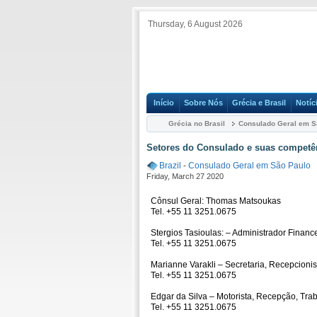
Thursday, 6 August 2026
Início
Sobre Nós
Grécia e Brasil
Notíc
Grécia no Brasil
Consulado Geral em S
Setores do Consulado e suas competê
Brazil
-
Consulado Geral em São Paulo
Friday, March 27 2020
Cônsul Geral: Thomas Matsoukas
Tel. +55 11 3251.0675
Stergios Tasioulas: – Administrador Finan
Tel. +55 11 3251.0675
Marianne Varakli – Secretaria, Recepcionis
Tel. +55 11 3251.0675
Edgar da Silva – Motorista, Recepção, Tra
Tel. +55 11 3251.0675