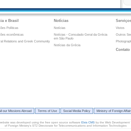
ia e Brasil
Notícias
Serviço
ões Políticas
Notícias
Vistos
ções econômicas
Notícias - Consulado Geral da Grécia
Outros Se
em São Paulo
ral Relations and Greek Community
Photograph
Notícias da Grécia
Contato
ll our Missions Abroad
Terms of Use
Social Media Policy
Ministry of Foreign Affai
website was developed using the free open source software
Elxis CMS
by the Web Development
of Foreign Ministry's ST2 Directorate for Telecommunications and Information Technologies