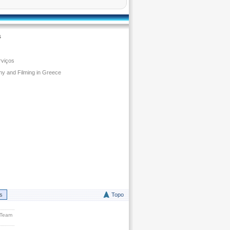
s
rviços
y and Filming in Greece
rs
Topo
 Team