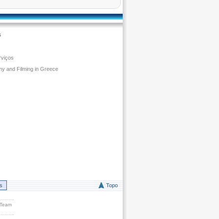
s
rviços
y and Filming in Greece
rs
Topo
 Team