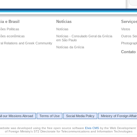
ia e Brasil
Notícias
Serviço
ões Políticas
Notícias
Vistos
ções econômicas
Notícias - Consulado Geral da Grécia
Outros Se
em São Paulo
ral Relations and Greek Community
Photograph
Notícias da Grécia
Contato
ll our Missions Abroad
Terms of Use
Social Media Policy
Ministry of Foreign Affai
website was developed using the free open source software
Elxis CMS
by the Web Development
of Foreign Ministry's ST2 Directorate for Telecommunications and Information Technologies