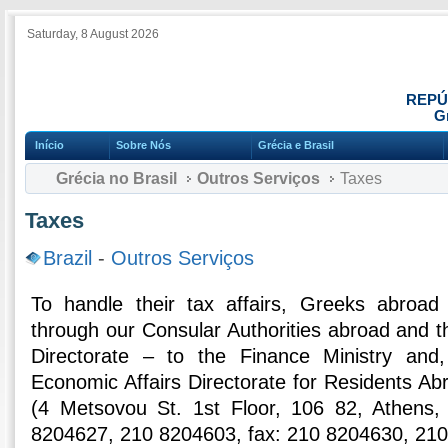
Saturday, 8 August 2026
REPÚ
Gr
Início
Sobre Nós
Grécia e Brasil
Grécia no Brasil
Outros Serviços
Taxes
Taxes
Brazil
-
Outros Serviços
To handle their tax affairs, Greeks abroa
through our Consular Authorities abroad and t
Directorate – to the Finance Ministry and, 
Economic Affairs Directorate for Residents A
(4 Metsovou St. 1st Floor, 106 82, Athens,
8204627, 210 8204603, fax: 210 8204630, 21