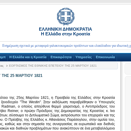
ΕΛΛΗΝΙΚΗ ΔΗΜΟΚΡΑΤΙΑ
Η Ελλάδα στην Κροατία
έρωση σχετικά με μεταφορά γαλακτοκομικών προϊόντων και ελαιόλαδου για ιδιωτική χρήση 
ρεμπ
Η Ελλάδα και η Κροατία
Επικαιρότητα
Υπηρεσίες
Επικοινωνία
ίας
ΕΟΡΤΑΣΜΟΣ ΤΗΣ ΕΘΝΙΚΗΣ ΕΠΕΤΕΙΟΥ ΤΗΣ 25 ΜΑΡΤΙΟΥ 1821
ΤΗΣ 25 ΜΑΡΤΙΟΥ 1821
πέτειο της 25ης Μαρτίου 1821, η Πρεσβεία της Ελλάδος στην Κροατία
ο ξενοδοχείο "The Westin". Στην εκδήλωση παραβρέθηκαν ο Υπουργός
c Radman, ο οποίος απηύθυνε θερμό χαιρετισμό, ο Αντιπρόεδρος του
ljko Reiner, ο πρώην Πρόεδρος της Δημοκρατίας της Κροατίας κ. Ivo
άτων, σύσσωμο το Διπλωματικό Σώμα, εκπρόσωποι του επιχειρείν και της
υ. Ο Πρέσβης της Ελλάδος κ. Αθανάσιος Παρέσογλου, στην ομιλία του,
σεις, καθώς και στην σημασία της συνεργασίας σε ευρωπαϊκό και διεθνές
ρειακών και διεθνών προβλημάτων που ανακύπτουν σε ένα μεταβαλλόμενο