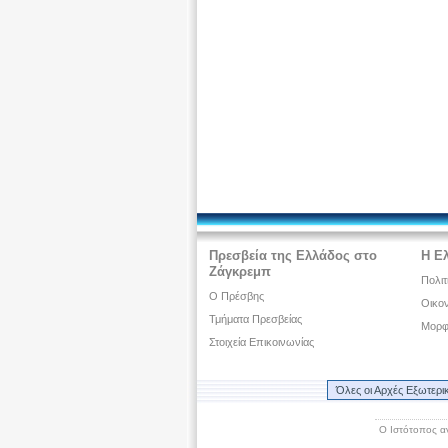
Πρεσβεία της Ελλάδος στο
Η Ε
Ζάγκρεμπ
Πολιτ
Ο Πρέσβης
Οικον
Τμήματα Πρεσβείας
Μορφ
Στοιχεία Επικοινωνίας
Όλες οι Αρχές Εξωτερι
Ο Ιστότοπος α