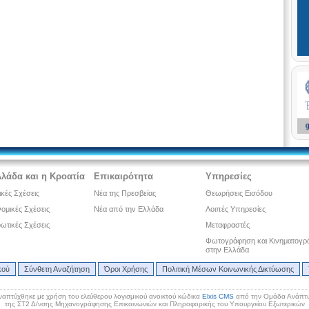
λλάδα και η Κροατία
Επικαιρότητα
Υπηρεσίες
ικές Σχέσεις
Νέα της Πρεσβείας
Θεωρήσεις Εισόδου
ομικές Σχέσεις
Νέα από την Ελλάδα
Λοιπές Υπηρεσίες
ωτικές Σχέσεις
Μεταφραστές
Φωτογράφηση και Κινηματογρ
στην Ελλάδα
κού
Σύνθετη Αναζήτηση
Όροι Χρήσης
Πολιτική Μέσων Κοινωνικής Δικτύωσης
ναπτύχθηκε με χρήση του ελεύθερου λογισμικού ανοικτού κώδικα
Elxis CMS
από την Ομάδα Ανάπτυ
της ΣΤ2 Δ/νσης Μηχανογράφησης Επικοινωνιών και Πληροφορικής του Υπουργείου Εξωτερικών