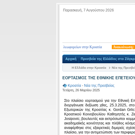
Παρασκευή, 7 Αυγούστου 2026
για διαδικασία εισόδου τουριστικών λεωφορείων στην Κροατία
Ανακοίνωση:
Ενημ
Αρχική
Πρεσβεία της Ελλάδος στο Ζάγκ
Η Ελλάδα στην Κροατία
Νέα της Πρεσβε
ΕΟΡΤΑΣΜΟΣ ΤΗΣ ΕΘΝΙΚΗΣ ΕΠΕΤΕΙΟΥ 
Κροατία
-
Νέα της Πρεσβείας
Τετάρτη, 26 Μαρτίου 2025
Στο πλαίσιο εορτασμού για την Εθνική Ε
διοργάνωσε δεξίωση χθες, 25.3.2025, στ
Εξωτερικών της Κροατίας κ. Gordan Grli
Κροατικού Κοινοβουλίου Καθηγητής κ. Ze
Josipovic, βουλευτές και εκπρόσωποι κομμ
ακαδημαϊκής κοινότητας και πλήθος κόσμο
αναφέρθηκε στις εξαιρετικές διμερείς σχέ
πλαίσιο, για την αντιμετώπιση των περιφε