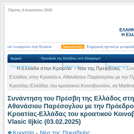
Πέμπτη, 6 Αυγούστου 2026
ΕΛΛΗΝ
Η Ελλ
τικών λεωφορείων στην Κροατία
Ανακοίνωση:
Ενημέρωση σχετικά με μεταφορά γαλα
Αρχική
Πρεσβεία της Ελλάδος στο Ζάγκρεμπ
Επικαιρότητα
Υπηρεσίες
Επικοινωνία
Η Ελλάδα στην Κροατία
Νέα της Πρεσβείας
Συν
Ελλάδος στην Κροατία κ. Αθανάσιου Παρέσογλου με την Π
Κροατίας-Ελλάδας του κροατικού Κοινοβουλίου, κα Martina V
Συνάντηση του Πρέσβη της Ελλάδος στη
Αθανάσιου Παρέσογλου με την Πρόεδρο
Κροατίας-Ελλάδας του κροατικού Κοινοβ
Vlasic Iljkic (03.02.2025)
Κροατία
-
Νέα της Πρεσβείας