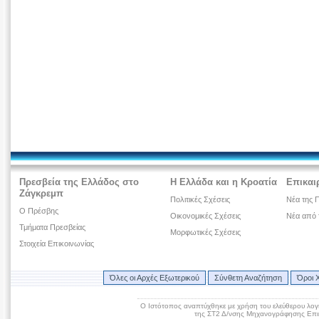
Πρεσβεία της Ελλάδος στο
Η Ελλάδα και η Κροατία
Επικαι
Ζάγκρεμπ
Πολιτικές Σχέσεις
Νέα της 
Ο Πρέσβης
Οικονομικές Σχέσεις
Νέα από 
Τμήματα Πρεσβείας
Μορφωτικές Σχέσεις
Στοιχεία Επικοινωνίας
Όλες οι Αρχές Εξωτερικού
Σύνθετη Αναζήτηση
Όροι 
Ο Ιστότοπος αναπτύχθηκε με χρήση του ελεύθερου λογ
της ΣΤ2 Δ/νσης Μηχανογράφησης Επικ