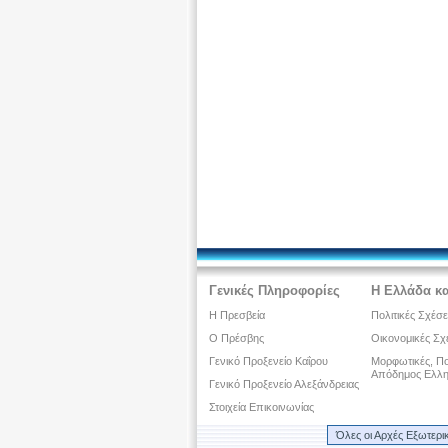
Γενικές Πληροφορίες
Η Ελλάδα κα
Η Πρεσβεία
Πολιτικές Σχέσε
Ο Πρέσβης
Οικονομικές Σχ
Γενικό Προξενείο Καΐρου
Μορφωτικές, Πολ
Απόδημος Ελλη
Γενικό Προξενείο Αλεξάνδρειας
Στοιχεία Επικοινωνίας
Όλες οι Αρχές Εξωτερι