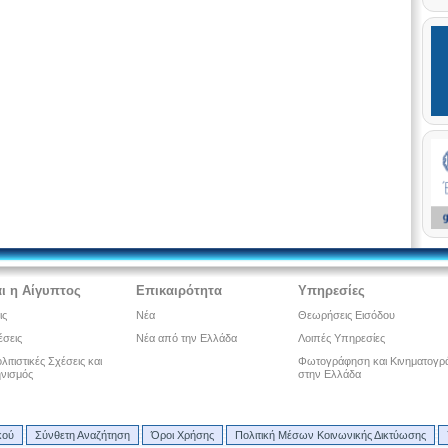
ι η Αίγυπτος
Επικαιρότητα
Υπηρεσίες
ις
Νέα
Θεωρήσεις Εισόδου
έσεις
Νέα από την Ελλάδα
Λοιπές Υπηρεσίες
ιτιστικές Σχέσεις και
Φωτογράφηση και Κινηματογρ
νισμός
στην Ελλάδα
κού
Σύνθετη Αναζήτηση
Όροι Χρήσης
Πολιτική Μέσων Κοινωνικής Δικτύωσης