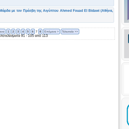
άρδα με τον Πρέσβη της Αιγύπτου Ahmed Fouad El Bidawi (Αθήνα,
ενα
1
2
3
4
5
6
7
8
Επόμενα >
Τελευταία >>
ποτελέσματα 91 - 105 από 113