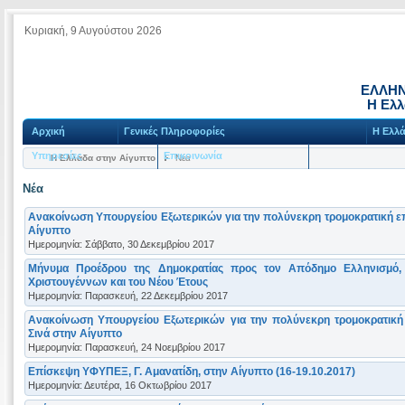
Κυριακή, 9 Αυγούστου 2026
ΕΛΛΗΝ
Η Ελλ
Αρχική
Γενικές Πληροφορίες
Η Ελλά
Υπηρεσίες
Επικοινωνία
Η Ελλάδα στην Αίγυπτο
Νέα
Νέα
Ανακοίνωση Υπουργείου Εξωτερικών για την πολύνεκρη τρομοκρατική επ
Αίγυπτο
Ημερομηνία: Σάββατο, 30 Δεκεμβρίου 2017
Μήνυμα Προέδρου της Δημοκρατίας προς τον Απόδημο Ελληνισμό,
Χριστουγέννων και του Νέου Έτους
Ημερομηνία: Παρασκευή, 22 Δεκεμβρίου 2017
Ανακοίνωση Υπουργείου Εξωτερικών για την πολύνεκρη τρομοκρατική 
Σινά στην Αίγυπτο
Ημερομηνία: Παρασκευή, 24 Νοεμβρίου 2017
Επίσκεψη ΥΦΥΠΕΞ, Γ. Αμανατίδη, στην Αίγυπτο (16-19.10.2017)
Ημερομηνία: Δευτέρα, 16 Οκτωβρίου 2017