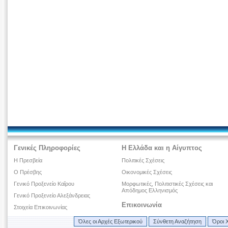
Γενικές Πληροφορίες
Η Ελλάδα και η Αίγυπτος
Η Πρεσβεία
Πολιτικές Σχέσεις
Ο Πρέσβης
Οικονομικές Σχέσεις
Γενικό Προξενείο Καΐρου
Μορφωτικές, Πολιτιστικές Σχέσεις και
Απόδημος Ελληνισμός
Γενικό Προξενείο Αλεξάνδρειας
Επικοινωνία
Στοιχεία Επικοινωνίας
Όλες οι Αρχές Εξωτερικού
Σύνθετη Αναζήτηση
Όροι 