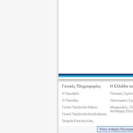
Γενικές Πληροφορίες
Η Ελλάδα κα
Η Πρεσβεία
Πολιτικές Σχέσε
Ο Πρέσβης
Οικονομικές Σχ
Γενικό Προξενείο Καΐρου
Μορφωτικές, Πολ
Απόδημος Ελλη
Γενικό Προξενείο Αλεξάνδρειας
Στοιχεία Επικοινωνίας
Όλες οι Αρχές Εξωτερι