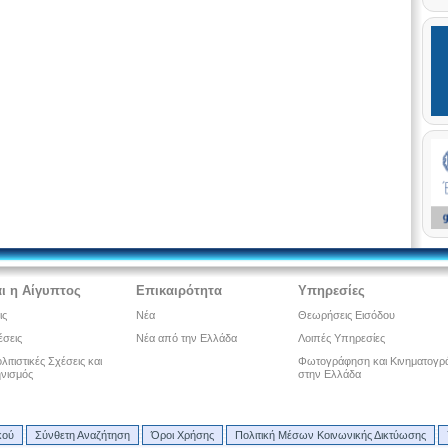
ι η Αίγυπτος
Επικαιρότητα
Υπηρεσίες
ις
Νέα
Θεωρήσεις Εισόδου
έσεις
Νέα από την Ελλάδα
Λοιπές Υπηρεσίες
ιτιστικές Σχέσεις και
Φωτογράφηση και Κινηματογρ
νισμός
στην Ελλάδα
κού
Σύνθετη Αναζήτηση
Όροι Χρήσης
Πολιτική Μέσων Κοινωνικής Δικτύωσης