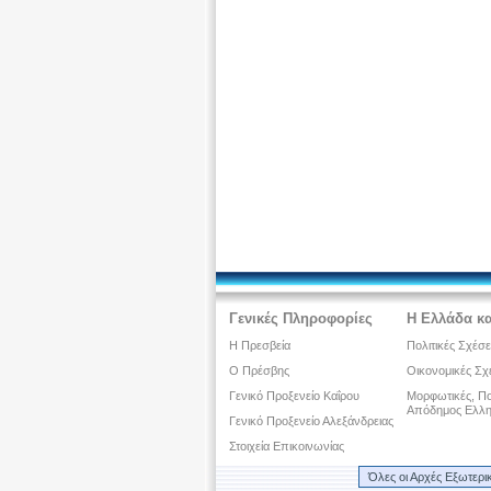
Γενικές Πληροφορίες
Η Ελλάδα κα
Η Πρεσβεία
Πολιτικές Σχέσε
Ο Πρέσβης
Οικονομικές Σχ
Γενικό Προξενείο Καΐρου
Μορφωτικές, Πολ
Απόδημος Ελλη
Γενικό Προξενείο Αλεξάνδρειας
Στοιχεία Επικοινωνίας
Όλες οι Αρχές Εξωτερι