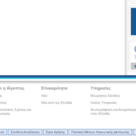
ι η Αίγυπτος
Επικαιρότητα
Υπηρεσίες
ις
Νέα
Θεωρήσεις Εισόδου
έσεις
Νέα από την Ελλάδα
Λοιπές Υπηρεσίες
ιτιστικές Σχέσεις και
Φωτογράφηση και Κινηματογρ
νισμός
στην Ελλάδα
κού
Σύνθετη Αναζήτηση
Όροι Χρήσης
Πολιτική Μέσων Κοινωνικής Δικτύωσης