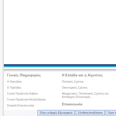
Γενικές Πληροφορίες
Η Ελλάδα και η Αίγυπτος
Η Πρεσβεία
Πολιτικές Σχέσεις
Ο Πρέσβης
Οικονομικές Σχέσεις
Γενικό Προξενείο Καΐρου
Μορφωτικές, Πολιτιστικές Σχέσεις και
Απόδημος Ελληνισμός
Γενικό Προξενείο Αλεξάνδρειας
Επικοινωνία
Στοιχεία Επικοινωνίας
Όλες οι Αρχές Εξωτερικού
Σύνθετη Αναζήτηση
Όροι 