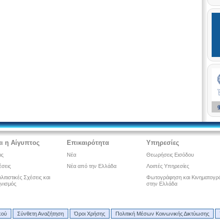
ι η Αίγυπτος
Επικαιρότητα
Υπηρεσίες
ις
Νέα
Θεωρήσεις Εισόδου
έσεις
Νέα από την Ελλάδα
Λοιπές Υπηρεσίες
ιτιστικές Σχέσεις και
Φωτογράφηση και Κινηματογρ
νισμός
στην Ελλάδα
κού
Σύνθετη Αναζήτηση
Όροι Χρήσης
Πολιτική Μέσων Κοινωνικής Δικτύωσης