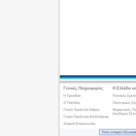
Γενικές Πληροφορίες
Η Ελλάδα κα
Η Πρεσβεία
Πολιτικές Σχέσε
Ο Πρέσβης
Οικονομικές Σχ
Γενικό Προξενείο Καΐρου
Μορφωτικές, Πολ
Απόδημος Ελλη
Γενικό Προξενείο Αλεξάνδρειας
Στοιχεία Επικοινωνίας
Όλες οι Αρχές Εξωτερι