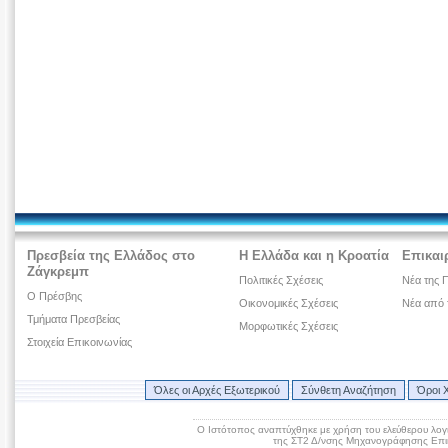
Πρεσβεία της Ελλάδος στο
Η Ελλάδα και η Κροατία
Επικαι
Ζάγκρεμπ
Πολιτικές Σχέσεις
Νέα της 
Ο Πρέσβης
Οικονομικές Σχέσεις
Νέα από 
Τμήματα Πρεσβείας
Μορφωτικές Σχέσεις
Στοιχεία Επικοινωνίας
Όλες οι Αρχές Εξωτερικού
Σύνθετη Αναζήτηση
Όροι 
Ο Ιστότοπος αναπτύχθηκε με χρήση του ελεύθερου λογ
της ΣΤ2 Δ/νσης Μηχανογράφησης Επικ