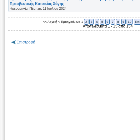
Πρεσβευτικής Κατοικίας Χάγης
Ημερομηνία: Πέμπτη, 11 Ιουλίου 2024
<< Αρχική
< Προηγούμενα
1
2
3
4
5
6
7
8
9
10
Επ
Αποτελέσματα 1 - 15 από 154
Επιστροφή