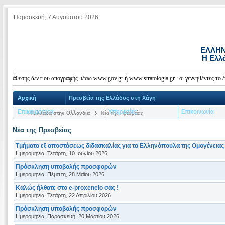
Παρασκευή, 7 Αυγούστου 2026
ΕΛΛΗΝ
Η Ελλ
άθεσης δελτίου απογραφής μέσω www.gov.gr ή www.stratologia.gr : οι γεννηθέντες το έτος 
Αρχική
Πρεσβεία της Ελλάδος στη Χάγη
Επικαιρότητα
Υπηρεσίες
Επικοινωνία
Η Ελλάδα στην Ολλανδία
Νέα της Πρεσβείας
Νέα της Πρεσβείας
Tμήματα εξ αποστάσεως διδασκαλίας για τα Ελληνόπουλα της Ομογένειας 
Ημερομηνία: Τετάρτη, 10 Ιουνίου 2026
Πρόσκληση υποβολής προσφορών
Ημερομηνία: Πέμπτη, 28 Μαΐου 2026
Καλώς ήλθατε στο e-proxeneio σας !
Ημερομηνία: Τετάρτη, 22 Απριλίου 2026
Πρόσκληση υποβολής προσφορών
Ημερομηνία: Παρασκευή, 20 Μαρτίου 2026