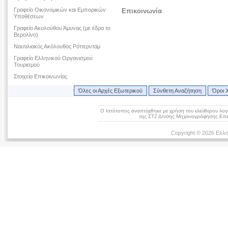
Γραφείο Οικονομικών και Εμπορικών
Επικοινωνία
Υποθέσεων
Γραφείο Ακολούθου Άμυνας (με έδρα το
Βερολίνο)
Ναυτιλιακός Ακόλουθος Ρόττερνταμ
Γραφείο Ελληνικού Οργανισμού
Τουρισμού
Στοιχεία Επικοινωνίας
Όλες οι Αρχές Εξωτερικού
Σύνθετη Αναζήτηση
Όροι 
Ο Ιστότοπος αναπτύχθηκε με χρήση του ελεύθερου λογ
της ΣΤ2 Δ/νσης Μηχανογράφησης Επικ
Copyright © 2026 Ελλη