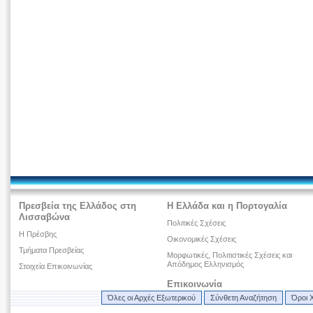
Πρεσβεία της Ελλάδος στη
Η Ελλάδα και η Πορτογαλία
Λισσαβώνα
Πολιτικές Σχέσεις
Η Πρέσβης
Οικονομικές Σχέσεις
Τμήματα Πρεσβείας
Μορφωτικές, Πολιτιστικές Σχέσεις και
Απόδημος Ελληνισμός
Στοιχεία Επικοινωνίας
Επικοινωνία
Όλες οι Αρχές Εξωτερικού
Σύνθετη Αναζήτηση
Όροι 