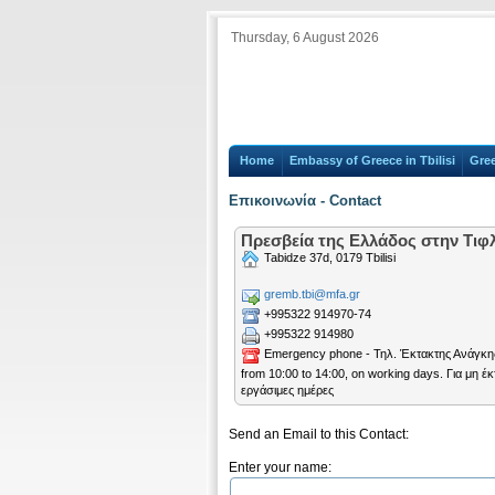
Thursday, 6 August 2026
Home
Embassy of Greece in Tbilisi
Gre
Επικοινωνία - Contact
Πρεσβεία της Ελλάδος στην Τιφλί
Tabidze 37d, 0179 Tbilisi
gremb.tbi@mfa.gr
+995322 914970-74
+995322 914980
Emergency phone - Τηλ. Έκτακτης Ανάγκης:
from 10:00 to 14:00, on working days. Για μη 
εργάσιμες ημέρες
Send an Email to this Contact:
Enter your name: