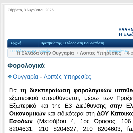
Σάββατο, 8 Αυγούστου 2026
ΕΛΛΗΝ
Η Ελλ
Αρχική
Πρεσβεία της Ελλάδος στη Βουδαπέστη
Η Ελλάδα και η Ουγγαρία
Επικαιρότητα
Η Ελλάδα στην Ουγγαρία
Λοιπές Υπηρεσίες
Φο
Φορολογικά
Ουγγαρία
-
Λοιπές Υπηρεσίες
Για τη
διεκπεραίωση φορολογικών υποθ
εξωτερικού απευθύνονται, μέσω των Προξ
Εξωτερικό και της Ε3 Διεύθυνσης στην Ε
Οικονομικών
και ειδικότερα στη
ΔΟΥ Κατοίκω
Εσόδων
(Μετσόβου 4, 1ος Όροφος, 106 
8204631, 210 8204627, 210 8204603, fa