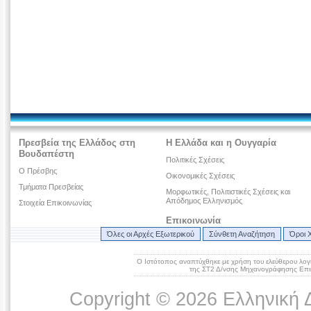
Πρεσβεία της Ελλάδος στη
Η Ελλάδα και η Ουγγαρία
Βουδαπέστη
Πολιτικές Σχέσεις
Ο Πρέσβης
Οικονομικές Σχέσεις
Τμήματα Πρεσβείας
Μορφωτικές, Πολιτιστικές Σχέσεις και
Απόδημος Ελληνισμός
Στοιχεία Επικοινωνίας
Επικοινωνία
Όλες οι Αρχές Εξωτερικού
Σύνθετη Αναζήτηση
Όροι 
Ο Ιστότοπος αναπτύχθηκε με χρήση του ελεύθερου λογ
της ΣΤ2 Δ/νσης Μηχανογράφησης Επικ
Copyright © 2026 Ελληνική