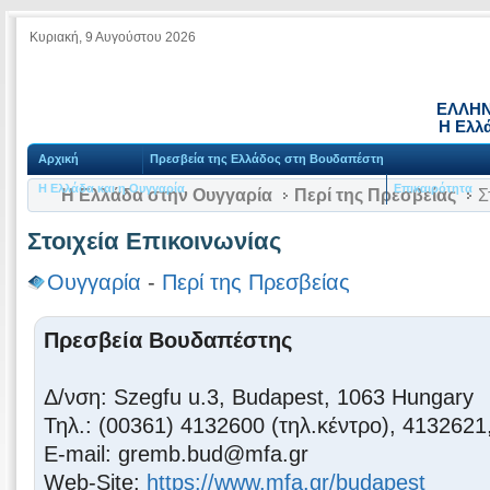
Κυριακή, 9 Αυγούστου 2026
ΕΛΛΗΝ
Η Ελλ
Αρχική
Πρεσβεία της Ελλάδος στη Βουδαπέστη
Η Ελλάδα και η Ουγγαρία
Επικαιρότητα
Η Ελλάδα στην Ουγγαρία
Περί της Πρεσβείας
Σ
Στοιχεία Επικοινωνίας
Ουγγαρία
-
Περί της Πρεσβείας
Πρεσβεία Βουδαπέστης
Δ/νση: Szegfu u.3, Budapest, 1063 Hungary
Τηλ.: (00361) 4132600 (τηλ.κέντρο), 4132621
Ε-mail: gremb.bud@mfa.gr
Web-Site:
https://www.mfa.gr/budapest