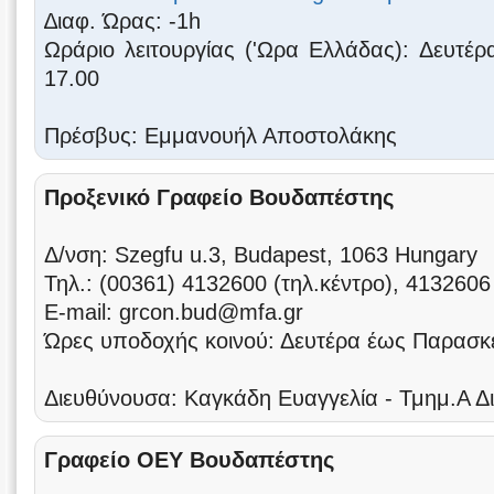
∆ιαφ. Ώρας: -1h
Ωράριο λειτουργίας ('Ωρα Ελλάδας): Δευτέ
17.00
Πρέσβυς: Εμμανουήλ Αποστολάκης
Προξενικό Γραφείο Βουδαπέστης
Δ/νση: Szegfu u.3, Budapest, 1063 Hungary
Τηλ.: (00361) 4132600 (τηλ.κέντρο), 4132606
Ε-mail: grcon.bud@mfa.gr
Ώρες υποδοχής κοινού: Δευτέρα έως Παρασκ
Διευθύνουσα: Καγκάδη Ευαγγελία - Τμημ.Α Δι
Γραφείο ΟΕΥ Βουδαπέστης