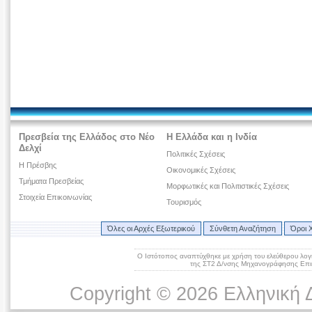
Πρεσβεία της Ελλάδος στο Νέο
Η Ελλάδα και η Ινδία
Δελχί
Πολιτικές Σχέσεις
Η Πρέσβης
Οικονομικές Σχέσεις
Τμήματα Πρεσβείας
Μορφωτικές και Πολιτιστικές Σχέσεις
Στοιχεία Επικοινωνίας
Τουρισμός
Όλες οι Αρχές Εξωτερικού
Σύνθετη Αναζήτηση
Όροι 
Ο Ιστότοπος αναπτύχθηκε με χρήση του ελεύθερου λογ
της ΣΤ2 Δ/νσης Μηχανογράφησης Επικ
Copyright © 2026 Ελληνική