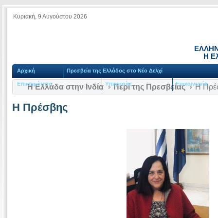
Κυριακή, 9 Αυγούστου 2026
ΕΛΛΗΝ
Η Ε
Αρχική
Πρεσβεία της Ελλάδος στο Νέο Δελχί
Επικαιρότητα
Υπηρεσίες
Επικοινωνία
Η Ελλάδα στην Ινδία
Περί της Πρεσβείας
Η Πρέ
Η Πρέσβης