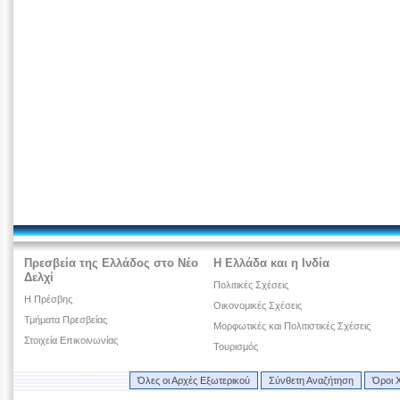
Πρεσβεία της Ελλάδος στο Νέο
Η Ελλάδα και η Ινδία
Δελχί
Πολιτικές Σχέσεις
Η Πρέσβης
Οικονομικές Σχέσεις
Τμήματα Πρεσβείας
Μορφωτικές και Πολιτιστικές Σχέσεις
Στοιχεία Επικοινωνίας
Τουρισμός
Όλες οι Αρχές Εξωτερικού
Σύνθετη Αναζήτηση
Όροι 