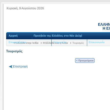
Κυριακή, 9 Αυγούστου 2026
ΕΛΛΗΝ
Η Ε
Αρχική
Πρεσβεία της Ελλάδος στο Νέο Δελχί
Επικαιρότητα
Υπηρεσίες
Επικοινωνία
Η Ελλάδα στην Ινδία
Η Ελλάδα και η Ινδία
Τουρισμός
Τουρισμός
< Προηγούμενα
Επιστροφή