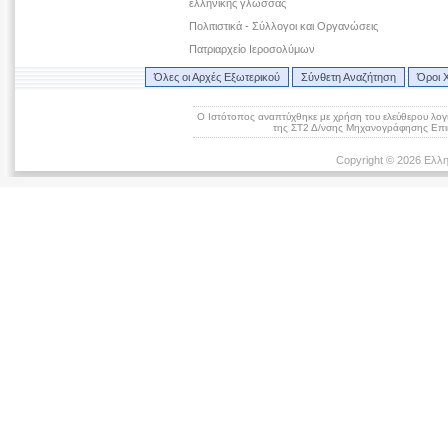
ελληνικής γλώσσας
Πολιτιστικά - Σύλλογοι και Οργανώσεις
Πατριαρχείο Ιεροσολύμων
Όλες οι Αρχές Εξωτερικού
Σύνθετη Αναζήτηση
Όροι 
Ο Ιστότοπος αναπτύχθηκε με χρήση του ελεύθερου λογ
της ΣΤ2 Δ/νσης Μηχανογράφησης Επικ
Copyright © 2026 Ελλη